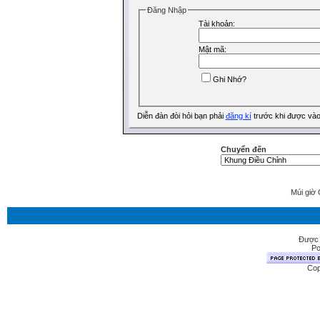
Ðăng Nhập
Tài khoản:
Mật mã:
Ghi Nhớ?
Diễn đàn đòi hỏi bạn phải
đăng kí
trước khi được vào
Chuyển đến
Múi giờ 
Được 
Po
Cop