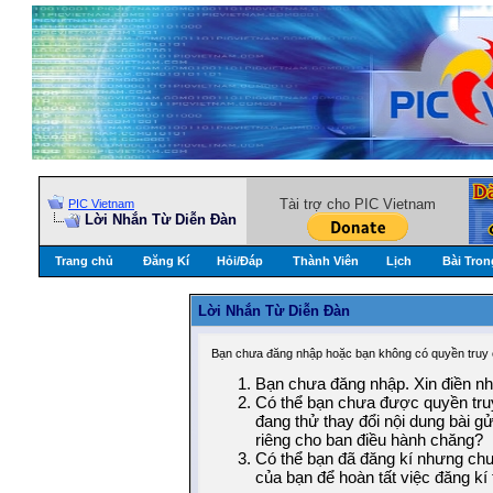
Tài trợ cho PIC Vietnam
PIC Vietnam
Lời Nhắn Từ Diễn Ðàn
Trang chủ
Đăng Kí
Hỏi/Ðáp
Thành Viên
Lịch
Bài Tron
Lời Nhắn Từ Diễn Ðàn
Bạn chưa đăng nhập hoặc bạn không có quyền truy c
Bạn chưa đăng nhập. Xin điền nhữ
Có thể bạn chưa được quyền truy
đang thử thay đổi nội dung bài g
riêng cho ban điều hành chăng?
Có thể bạn đã đăng kí nhưng chưa
của bạn để hoàn tất việc đăng kí 