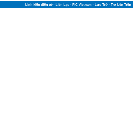
Linh kiện điện tử
-
Liên Lạc
-
PIC Vietnam
-
Lưu Trữ
-
Trở Lên Trên