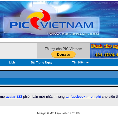
Tài trợ cho PIC Vietnam
Lịch
Bài Trong Ngày
Tìm Kiếm
game
avatar 222
phiên bản mới nhất - Trang
tai facebook mien phi
cho điện t
Múi giờ GMT. Hiện tại là
12:28 PM
.