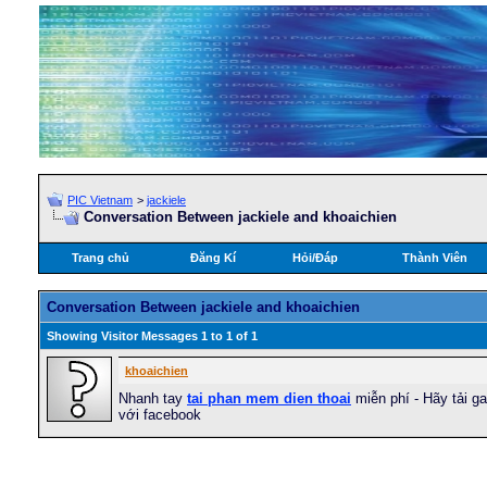
PIC Vietnam
>
jackiele
Conversation Between jackiele and khoaichien
Trang chủ
Đăng Kí
Hỏi/Ðáp
Thành Viên
Conversation Between jackiele and khoaichien
Showing Visitor Messages 1 to
1
of
1
khoaichien
Nhanh tay
tai phan mem dien thoai
miễn phí - Hãy tải 
với facebook