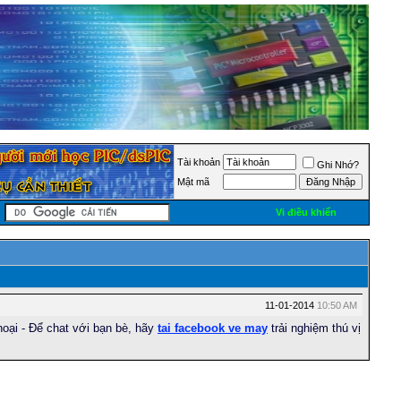
Tài khoản
Ghi Nhớ?
Mật mã
Vi điều khiển
11-01-2014
10:50 AM
hoại - Để chat với bạn bè, hãy
tai facebook ve may
trải nghiệm thú vị