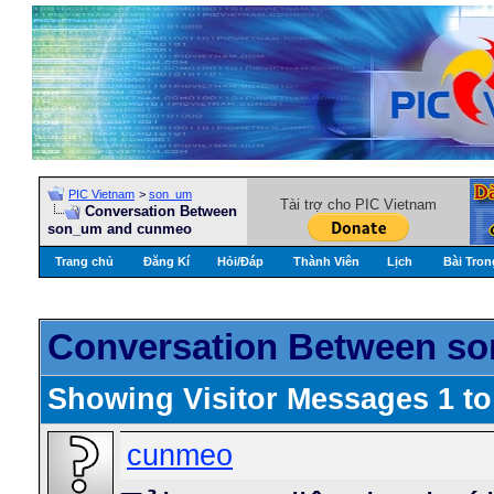
PIC Vietnam
>
son_um
Tài trợ cho PIC Vietnam
Conversation Between
son_um and cunmeo
Trang chủ
Đăng Kí
Hỏi/Ðáp
Thành Viên
Lịch
Bài Tron
Conversation Between s
Showing Visitor Messages 1 t
cunmeo