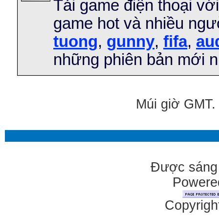
Tải game điện thoại vớ
game hot và nhiều ngườ
tuong
,
gunny
,
fifa
,
au
những phiên bản mới nh
Múi giờ GMT. 
Được sáng 
Powered
Copyrigh