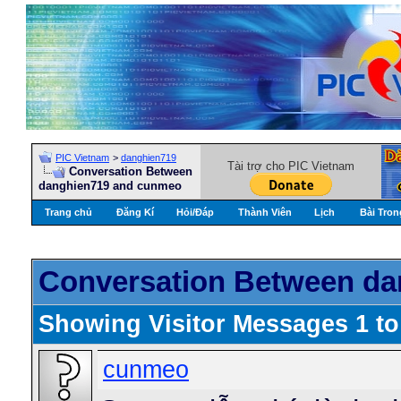
PIC Vietnam
>
danghien719
Tài trợ cho PIC Vietnam
Conversation Between
danghien719 and cunmeo
Trang chủ
Đăng Kí
Hỏi/Ðáp
Thành Viên
Lịch
Bài Tron
Conversation Between d
Showing Visitor Messages 1 t
cunmeo