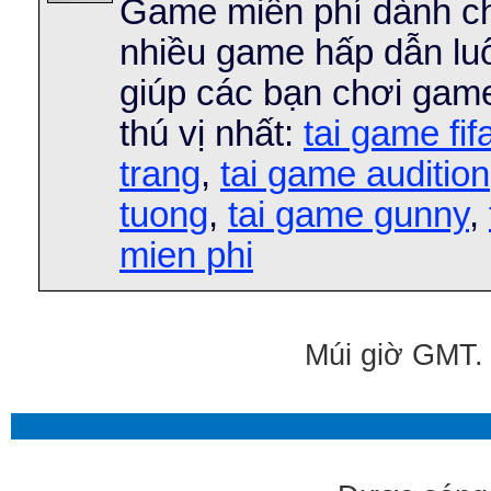
Game miễn phí dành cho
nhiều game hấp dẫn lu
giúp các bạn chơi gam
thú vị nhất:
tai game fif
trang
,
tai game audition
tuong
,
tai game gunny
,
mien phi
Múi giờ GMT. 