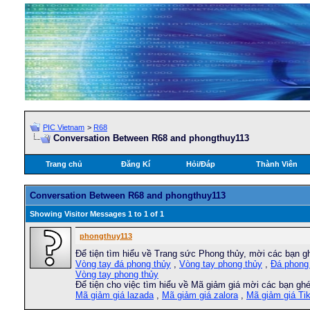
PIC Vietnam
>
R68
Conversation Between R68 and phongthuy113
Trang chủ
Đăng Kí
Hỏi/Ðáp
Thành Viên
Conversation Between R68 and phongthuy113
Showing Visitor Messages 1 to
1
of
1
phongthuy113
Để tiện tìm hiểu về Trang sức Phong thủy, mời các bạn g
Vòng tay đá phong thủy
,
Vòng tay phong thủy
,
Đá phong
Vòng tay phong thủy
Để tiện cho việc tìm hiểu về Mã giảm giá mời các bạn gh
Mã giảm giá lazada
,
Mã giảm giá zalora
,
Mã giảm giá Tik