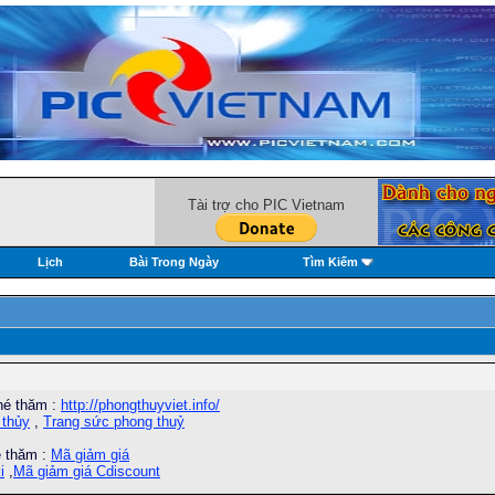
Tài trợ cho PIC Vietnam
Lịch
Bài Trong Ngày
Tìm Kiếm
hé thăm :
http://phongthuyviet.info/
 thủy
,
Trang sức phong thuỷ
é thăm :
Mã giảm giá
i
,
Mã giảm giá Cdiscount