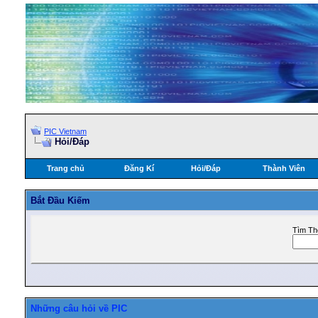
PIC Vietnam
Hỏi/Ðáp
Trang chủ
Đăng Kí
Hỏi/Ðáp
Thành Viên
Bắt Ðầu Kiếm
Tìm Th
Những câu hỏi về PIC