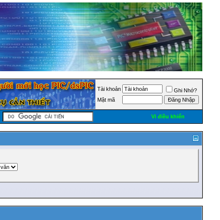
Tài khoản
Ghi Nhớ?
Mật mã
Vi điều khiển