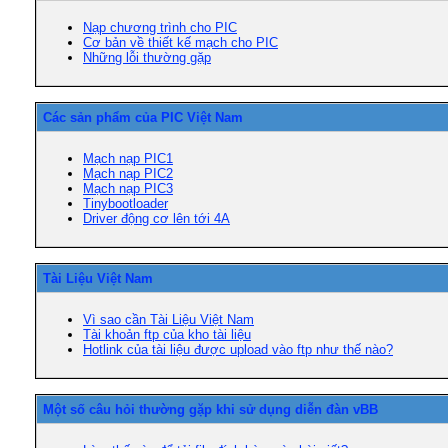
Nạp chương trình cho PIC
Cơ bản về thiết kế mạch cho PIC
Những lỗi thường gặp
Các sản phẩm của PIC Việt Nam
Mạch nạp PIC1
Mạch nạp PIC2
Mạch nạp PIC3
Tinybootloader
Driver động cơ lên tới 4A
Tài Liệu Việt Nam
Vì sao cần Tài Liệu Việt Nam
Tài khoản ftp của kho tài liệu
Hotlink của tài liệu được upload vào ftp như thế nào?
Một số câu hỏi thường gặp khi sử dụng diễn đàn vBB