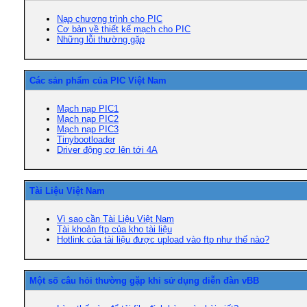
Nạp chương trình cho PIC
Cơ bản về thiết kế mạch cho PIC
Những lỗi thường gặp
Các sản phẩm của PIC Việt Nam
Mạch nạp PIC1
Mạch nạp PIC2
Mạch nạp PIC3
Tinybootloader
Driver động cơ lên tới 4A
Tài Liệu Việt Nam
Vì sao cần Tài Liệu Việt Nam
Tài khoản ftp của kho tài liệu
Hotlink của tài liệu được upload vào ftp như thế nào?
Một số câu hỏi thường gặp khi sử dụng diễn đàn vBB