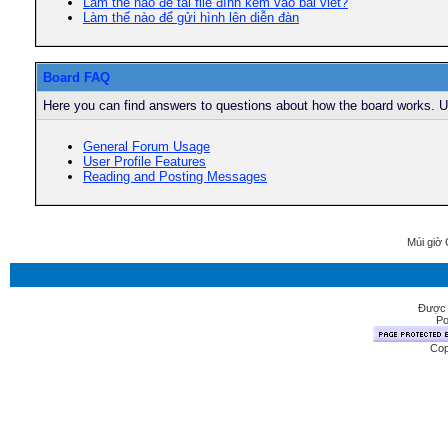
Làm thế nào để tải file đính kèm vào bài viết?
Làm thế nào để gửi hình lên diễn đàn
Board FAQ
Here you can find answers to questions about how the board works. Us
General Forum Usage
User Profile Features
Reading and Posting Messages
Múi giờ 
Được 
Po
Cop