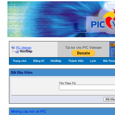
Tài trợ cho PIC Vietnam
PIC Vietnam
Hỏi/Ðáp
Trang chủ
Đăng Kí
Hỏi/Ðáp
Thành Viên
Lịch
Bài Tron
Bắt Ðầu Kiếm
Tìm Theo Từ:
Những câu hỏi về PIC