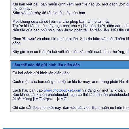
Khi bạn viết bài, bạn muốn đính kèm một file nào đó, một cách đơn gi
file từ máy'.
Bấm vào nút này để tải file từ máy của bạn.
Một khung cửa sổ sẽ hiện ra, cho phép bạn tải file từ máy.
Trước khi tải file từ máy, bạn phải chú ý phía bên dưới, diễn đàn chỉ
Nếu file của bạn phù hợp, bạn được phép tải lên diễn đàn. Nếu file c
Chọn 'Browse' và chọn file muốn tải lên. Sau đó bấm vào nút 'Thêm fil
công.
Bây giờ bạn có thể gửi bài viết lên diễn đàn một cách bình thường, f
Làm thế nào để gửi hình lên diễn đàn
Có hai cách gửi hình lên diễn đàn:
Cách một, các bạn dùng chế độ tải file từ máy, xem trong phần Hỏi đá
Cách hai, bạn vào
www.photobucket.com
và đăng ký một tài khoản.
Sau khi có tài khoản photobucket, bạn có thể tải hình lên photobucket
(dưới cùng) [IMG]http://....[/IMG]
Chỉ cần cắt đoạn liên kết này, dán vào bài viết. Bạn muốn nó hiển thị 