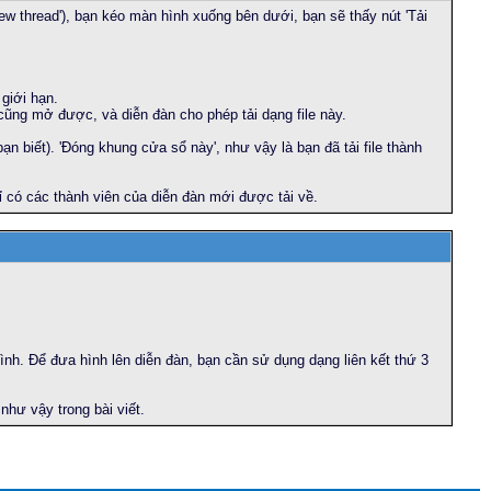
ew thread'), bạn kéo màn hình xuống bên dưới, bạn sẽ thấy nút 'Tải
 giới hạn.
 cũng mở được, và diễn đàn cho phép tải dạng file này.
ạn biết). 'Đóng khung cửa sổ này', như vậy là bạn đã tải file thành
hỉ có các thành viên của diễn đàn mới được tải về.
hình. Để đưa hình lên diễn đàn, bạn cần sử dụng dạng liên kết thứ 3
như vậy trong bài viết.