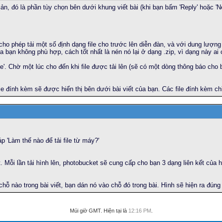
ản, đó là phần tùy chọn bên dưới khung viết bài (khi bạn bấm 'Reply' hoặc 'N
 cho phép tải một số định dạng file cho trước lên diễn đàn, và với dung lượng
ủa bạn không phù hợp, cách tốt nhất là nén nó lại ở dạng .zip, vì dạng này ai
e'. Chờ một lúc cho đến khi file được tải lên (sẽ có một dòng thông báo cho b
ile đính kèm sẽ được hiển thị bên dưới bài viết của bạn. Các file đính kèm c
p 'Làm thế nào để tải file từ máy?'
. Mỗi lần tải hình lên, photobucket sẽ cung cấp cho bạn 3 dạng liên kết của 
chỗ nào trong bài viết, bạn dán nó vào chỗ đó trong bài. Hình sẽ hiện ra đúng 
Múi giờ GMT. Hiện tại là
12:16 PM
.