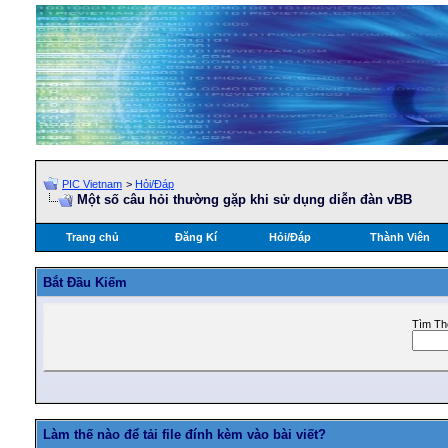
PIC Vietnam
>
Hỏi/Ðáp
Một số câu hỏi thường gặp khi sử dụng diễn đàn vBB
Trang chủ
Đăng Kí
Hỏi/Ðáp
Thành Viên
Bắt Ðầu Kiếm
Tìm Th
Làm thế nào để tải file đính kèm vào bài viết?