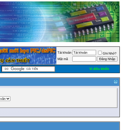
Tài khoản
Ghi Nhớ?
Mật mã
Vi điều khiển