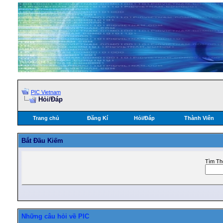
PIC Vietnam
Hỏi/Ðáp
Trang chủ
Đăng Kí
Hỏi/Ðáp
Thành Viên
Bắt Ðầu Kiếm
Tìm Th
Những câu hỏi về PIC