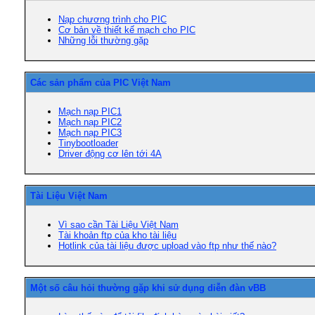
Nạp chương trình cho PIC
Cơ bản về thiết kế mạch cho PIC
Những lỗi thường gặp
Các sản phẩm của PIC Việt Nam
Mạch nạp PIC1
Mạch nạp PIC2
Mạch nạp PIC3
Tinybootloader
Driver động cơ lên tới 4A
Tài Liệu Việt Nam
Vì sao cần Tài Liệu Việt Nam
Tài khoản ftp của kho tài liệu
Hotlink của tài liệu được upload vào ftp như thế nào?
Một số câu hỏi thường gặp khi sử dụng diễn đàn vBB