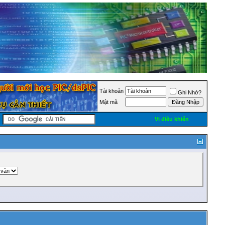
Tài khoản
Ghi Nhớ?
Mật mã
Vi điều khiển