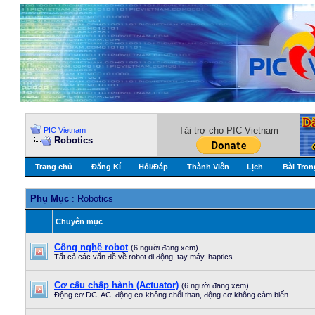
Tài trợ cho PIC Vietnam
PIC Vietnam
Robotics
Trang chủ
Đăng Kí
Hỏi/Ðáp
Thành Viên
Lịch
Bài Tron
Phụ Mục
: Robotics
Chuyên mục
Công nghệ robot
(6 người đang xem)
Tất cả các vấn đề về robot di động, tay máy, haptics....
Cơ cấu chấp hành (Actuator)
(6 người đang xem)
Động cơ DC, AC, động cơ không chổi than, động cơ không cảm biến...