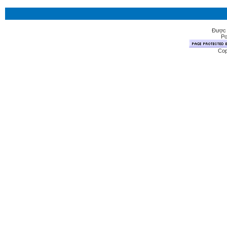
Được 
Po
Cop