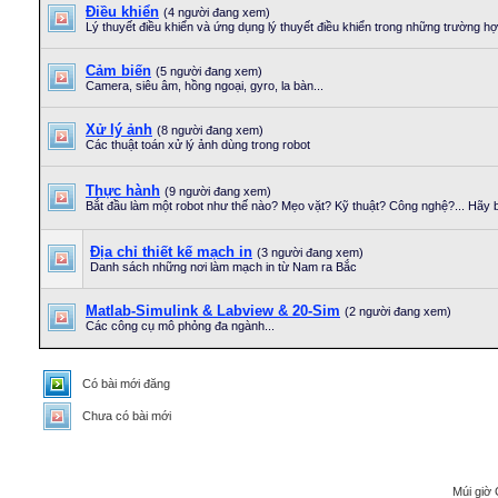
Điều khiển
(4 người đang xem)
Lý thuyết điều khiển và ứng dụng lý thuyết điều khiển trong những trường hợ
Cảm biến
(5 người đang xem)
Camera, siêu âm, hồng ngoại, gyro, la bàn...
Xử lý ảnh
(8 người đang xem)
Các thuật toán xử lý ảnh dùng trong robot
Thực hành
(9 người đang xem)
Bắt đầu làm một robot như thế nào? Mẹo vặt? Kỹ thuật? Công nghệ?... Hãy bắ
Địa chỉ thiết kế mạch in
(3 người đang xem)
Danh sách những nơi làm mạch in từ Nam ra Bắc
Matlab-Simulink & Labview & 20-Sim
(2 người đang xem)
Các công cụ mô phỏng đa ngành...
Có bài mới đăng
Chưa có bài mới
Múi giờ 