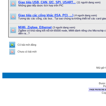
Giao tiếp USB, CAN, I2C, SPI, USART...
(11 người đang xem)
Những giao tiếp được tích hợp trên PIC
Giao tiếp các cổng khác (ISA, PCI, ...)
(4 người đang xem)
Tương tác các cổng, các bus.. Tại sao chúng ta không thiết kế các card giao
MiWi, Zigbee, Ethernet
(3 người đang xem)
ZigBee có khả năng kết nối tới 65000 node, MiWi dành riêng cho Microchip c
diễn ra...?
Có bài mới đăng
Chưa có bài mới
Múi giờ 
Được 
Po
Cop