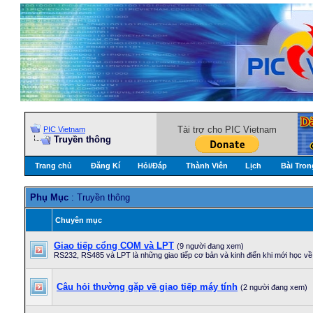
Tài trợ cho PIC Vietnam
PIC Vietnam
Truyền thông
Trang chủ
Đăng Kí
Hỏi/Ðáp
Thành Viên
Lịch
Bài Tron
Phụ Mục
: Truyền thông
Chuyên mục
Giao tiếp cổng COM và LPT
(9 người đang xem)
RS232, RS485 và LPT là những giao tiếp cơ bản và kinh điển khi mới học về v
Câu hỏi thường gặp về giao tiếp máy tính
(2 người đang xem)