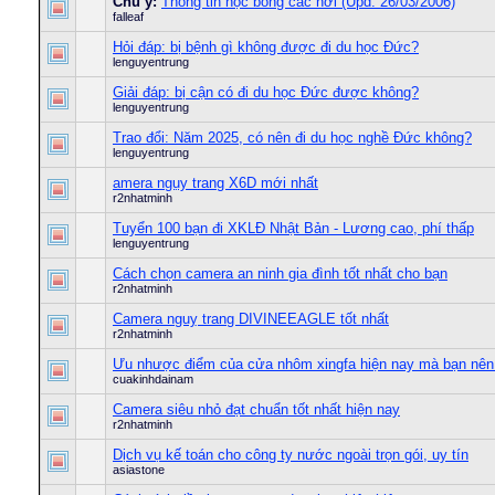
Chú ý:
Thông tin học bổng các nơi (Upd. 26/03/2006)
falleaf
Hỏi đáp: bị bệnh gì không được đi du học Đức?
lenguyentrung
Giải đáp: bị cận có đi du học Đức được không?
lenguyentrung
Trao đổi: Năm 2025, có nên đi du học nghề Đức không?
lenguyentrung
amera ngụy trang X6D mới nhất
r2nhatminh
Tuyển 100 bạn đi XKLĐ Nhật Bản - Lương cao, phí thấp
lenguyentrung
Cách chọn camera an ninh gia đình tốt nhất cho bạn
r2nhatminh
Camera nguỵ trang DIVINEEAGLE tốt nhất
r2nhatminh
Ưu nhược điểm của cửa nhôm xingfa hiện nay mà bạn nên 
cuakinhdainam
Camera siêu nhỏ đạt chuẩn tốt nhất hiện nay
r2nhatminh
Dịch vụ kế toán cho công ty nước ngoài trọn gói, uy tín
asiastone