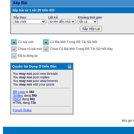
Xếp Bài
Xếp bài từ 1 tới 20 trên 433
Xếp theo
Liệt kê
Khoảng thời gian
Có bài mới
Có Bài Mới Trong Ðề Tài Sôi Nổi
Chưa có bài mới
Chưa Có Bài Mới Trong Ðề Tới Sôi Nổi Này
Ðã bị đóng lại
Quyền Sử Dụng Ở Diễn Ðàn
You
may not
post new threads
You
may not
post replies
You
may not
post attachments
You
may not
edit your posts
BB code
is
Mở
Smilies
đang
Mở
[IMG]
đang
Mở
HTML đang
Tắt
Forum Rules
Múi giờ 