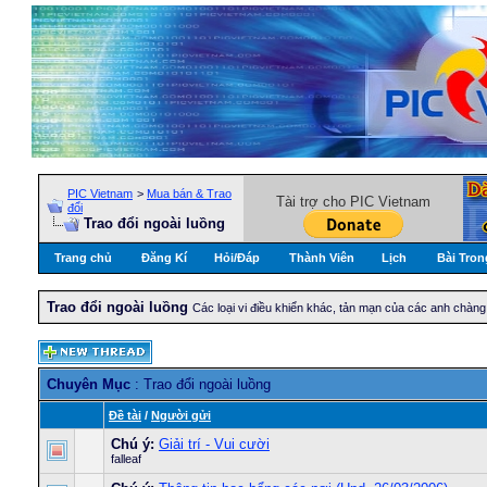
PIC Vietnam
>
Mua bán & Trao
Tài trợ cho PIC Vietnam
đổi
Trao đổi ngoài luồng
Trang chủ
Đăng Kí
Hỏi/Ðáp
Thành Viên
Lịch
Bài Tron
Trao đổi ngoài luồng
Các loại vi điều khiển khác, tản mạn của các anh chàng 
Chuyên Mục
: Trao đổi ngoài luồng
Ðề tài
/
Người gửi
Chú ý:
Giải trí - Vui cười
falleaf