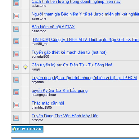
Cách tính tiền lương trong doanh nghiệp hiện nay
asiastone
Người tham gia Bảo hiểm Y tế sẽ được miễn phí xét nghi
asiastone
Bảo hiểm xã hội AZTAX
asiastone
[HN-HCM] Công ty TNHH MTV Thiết bị đo điện GELEX Emi
toan88_tnt
Tuyển gấp thiết kế mạch điện tử (hot hot)
songdai900
Cần tuyển kỹ sư Cơ Điện Tử - Tự Động Hoá
jungle
Tuyển dụng kỹ sư lập trình nhúng (nhiều vị trí) tại TP.HCM
daythun
tuyển Kỹ Sư Cơ Khí bắc giang
hoangngan1tour
Thắc mắc cần hỏi
thanhlap1505
Tuyển Dụng Thợ Vận Hành Máy Uốn
arrigato