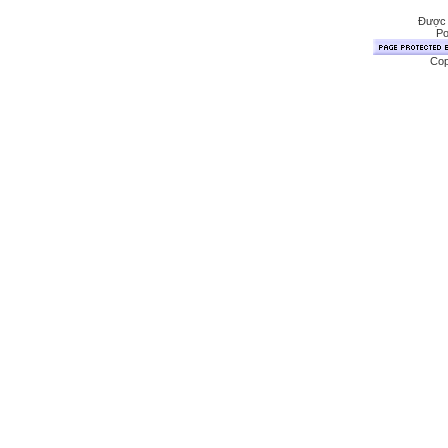
Được 
Po
Cop