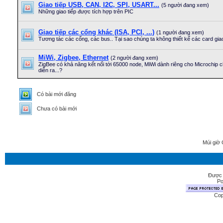
Giao tiếp USB, CAN, I2C, SPI, USART...
(5 người đang xem)
Những giao tiếp được tích hợp trên PIC
Giao tiếp các cổng khác (ISA, PCI, ...)
(1 người đang xem)
Tương tác các cổng, các bus.. Tại sao chúng ta không thiết kế các card giao
MiWi, Zigbee, Ethernet
(2 người đang xem)
ZigBee có khả năng kết nối tới 65000 node, MiWi dành riêng cho Microchip c
diễn ra...?
Có bài mới đăng
Chưa có bài mới
Múi giờ 
Được 
Po
Cop