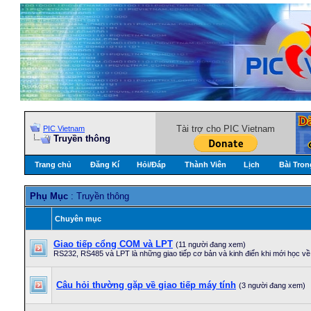
Tài trợ cho PIC Vietnam
PIC Vietnam
Truyền thông
Trang chủ
Đăng Kí
Hỏi/Ðáp
Thành Viên
Lịch
Bài Tron
Phụ Mục
: Truyền thông
Chuyên mục
Giao tiếp cổng COM và LPT
(11 người đang xem)
RS232, RS485 và LPT là những giao tiếp cơ bản và kinh điển khi mới học về v
Câu hỏi thường gặp về giao tiếp máy tính
(3 người đang xem)