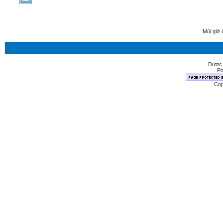
Múi giờ 
Được 
Po
Cop