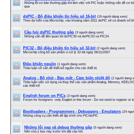
Những lỗi cơ bản thường gặp khi làm việc với PIC hoặc những vấn đề cơ 
qua
dsPIC - Bộ điều khiển tín hiệu số 16-bit
(19 người đang xem)
Theo dự kiến của Microchip, vào khoảng năm 2011 dsPIC sẽ có doanh số l
Câu hỏi dsPIC thường gặp
(3 người đang xem)
Những vấn đề liên quan tới dsPIC30 và dsPIC33 và PIC24
PIC32 - Bộ điều khiển tín hiệu số 32-bit
(2 người đang xem)
Microchip công bố sản phẩm vi xử lý 32-bit ngày 06/11/2007
Điều khiển nguồn
(1 người đang xem)
Thảo luận về vấn đề thiết kế nguồn cho các thiết bị
Analog - Bộ nhớ - Bảo mật - Cảm biến nhiệt độ
(2 người đang 
Thảo luận việc sử dụng và thay thế các sản phẩm Analog, Memory, KEELOG 
các thiết kế
English forum on PICs
(3 người đang xem)
Forum for foreigners -only English in this forum - Do not need to register or l
Bootloaders - Programmers - Debuggers - Emulators
(24 ngư
Những công cụ cần thiết để lập trình cho PIC/dsPIC
Những lỗi nạp và debug thường gặp
(5 người đang xem)
Nên chú ý box này trước khi đặt câu hỏi