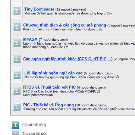
Tiny Bootloader
(12 người đang xem)
Mọi vấn đề liên quan tinybootloader sẽ được tổng hợp ở đây.
Chương trình dịch & các công cụ mô phỏng
(5 người đang xem
Khu vực này chỉ có thành viên diễn đàn mới được vào
MPASM
(7 người đang xem)
Lập trình bằng hợp ngữ là một việc làm vô cùng vất vả, tuy nhiên, để hiểu và 
thành một công cụ khá đắc lực ...
Các ngôn ngữ lập trình khác (CCS C, HT PIC,...)
(23 người đan
Lỗi lập trình ngôn ngữ cấp cao
(5 người đang xem)
Những lỗi trường gặp trong lập trình. Khóa luồng khi bug được lỗi.
RTOS và Thuật toán với PIC
(4 người đang xem)
RTOS và Các thuật toán dùng cho PIC/dsPIC/PIC32
Mod: phamminhtuan
PIC - Thiết kế và Ứng dụng
(18 người đang xem)
Ý tưởng cho các sản phẩm sử dụng PIC/dsPIC và các sản phẩm của Microc
Có bài mới đăng
Chưa có bài mới