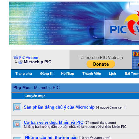
Tài trợ cho PIC Vietnam
PIC Vietnam
Microchip PIC
Trang chủ
Đăng Kí
Hỏi/Ðáp
Thành Viên
Lịch
Bài Tron
Phụ Mục
: Microchip PIC
Chuyên mục
Sản phẩm đáng chú ý của Microchip
(4 người đang xem)
Cơ bản về vi điều khiển và PIC
(74 người đang xem)
Những bài hướng dẫn cơ bản nhất để làm quen với vi điều khiển PIC
Những câu hỏi thường gặp
(10 người đang xem)