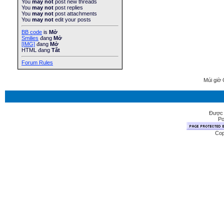
You
may not
post new threads
You
may not
post replies
You
may not
post attachments
You
may not
edit your posts
BB code
is
Mở
Smilies
đang
Mở
[IMG]
đang
Mở
HTML đang
Tắt
Forum Rules
Múi giờ 
Được 
Po
Cop