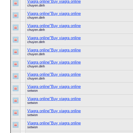
Viagra online"Buy viagra online
chuyen.dinh
Viagra online"Buy viagra online
chuyen.dinh
Viagra online"Buy viagra online
chuyen.dinh
Viagra online"Buy viagra online
chuyen.dinh
Viagra online"Buy viagra online
chuyen.dinh
Viagra online"Buy viagra online
chuyen.dinh
Viagra online"Buy viagra online
chuyen.dinh
Viagra online"Buy viagra online
setwon
Viagra online"Buy viagra online
setwon
Viagra online"Buy viagra online
setwon
Viagra online"Buy viagra online
setwon