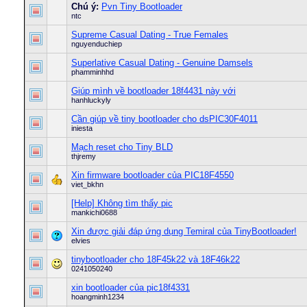
Chú ý:
Pvn Tiny Bootloader
ntc
Supreme Сasual Dating - True Females
nguyenduchiep
Superlative Сasual Dating - Genuine Damsels
phamminhhd
Giúp mình về bootloader 18f4431 này với
hanhluckyly
Cần giúp về tiny bootloader cho dsPIC30F4011
iniesta
Mạch reset cho Tiny BLD
thjremy
Xin firmware bootloader của PIC18F4550
viet_bkhn
[Help] Không tìm thấy pic
mankichi0688
Xin được giải đáp ứng dụng Temiral của TinyBootloader!
elvies
tinybootloader cho 18F45k22 và 18F46k22
0241050240
xin bootloader của pic18f4331
hoangminh1234