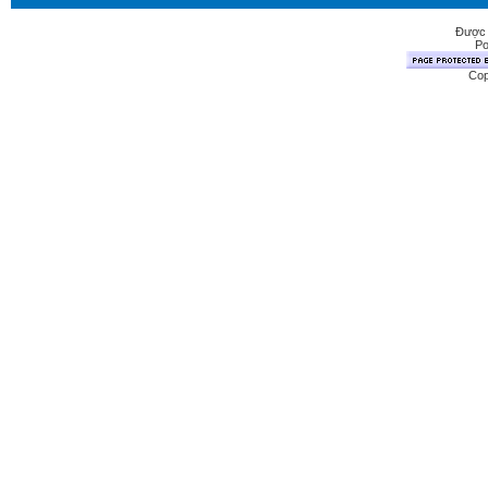
Được 
Po
Cop