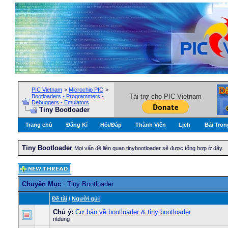
PIC Vietnam
>
Microchip PIC
>
Tài trợ cho PIC Vietnam
Bootloaders - Programmers -
Debuggers - Emulators
Tiny Bootloader
Trang chủ
Đăng Kí
Hỏi/Ðáp
Thành Viên
Lịch
Bài Tron
Tiny Bootloader
Mọi vấn đề liên quan tinybootloader sẽ được tổng hợp ở đây.
Chuyên Mục
: Tiny Bootloader
Ðề tài
/
Người gửi
Chú ý:
Cơ bản về bootloader & tiny bootloader
ntdung