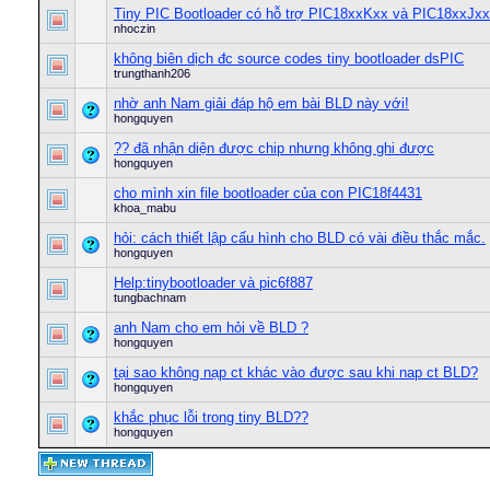
Tiny PIC Bootloader có hỗ trợ PIC18xxKxx và PIC18xxJxx
nhoczin
không biên dịch đc source codes tiny bootloader dsPIC
trungthanh206
nhờ anh Nam giải đáp hộ em bài BLD này với!
hongquyen
?? đã nhận diện được chip nhưng không ghi được
hongquyen
cho mình xin file bootloader của con PIC18f4431
khoa_mabu
hỏi: cách thiết lập cấu hình cho BLD có vài điều thắc mắc.
hongquyen
Help:tinybootloader và pic6f887
tungbachnam
anh Nam cho em hỏi về BLD ?
hongquyen
tại sao không nạp ct khác vào được sau khi nap ct BLD?
hongquyen
khắc phục lỗi trong tiny BLD??
hongquyen