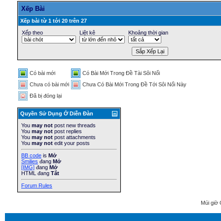
Xếp Bài
Xếp bài từ 1 tới 20 trên 27
Xếp theo
Liệt kê
Khoảng thời gian
Có bài mới
Có Bài Mới Trong Ðề Tài Sôi Nổi
Chưa có bài mới
Chưa Có Bài Mới Trong Ðề Tới Sôi Nổi Này
Ðã bị đóng lại
Quyền Sử Dụng Ở Diễn Ðàn
You
may not
post new threads
You
may not
post replies
You
may not
post attachments
You
may not
edit your posts
BB code
is
Mở
Smilies
đang
Mở
[IMG]
đang
Mở
HTML đang
Tắt
Forum Rules
Múi giờ 