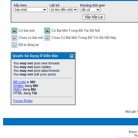
Xếp theo
Liệt kê
Khoảng thời gian
Có bài mới
Có Bài Mới Trong Ðề Tài Sôi Nổi
Chưa có bài mới
Chưa Có Bài Mới Trong Ðề Tới Sôi Nổi Này
Ðã bị đóng lại
Quyền Sử Dụng Ở Diễn Ðàn
You
may not
post new threads
You
may not
post replies
You
may not
post attachments
You
may not
edit your posts
BB code
is
Mở
Smilies
đang
Mở
[IMG]
đang
Mở
HTML đang
Tắt
Forum Rules
Múi giờ 
Được 
Po