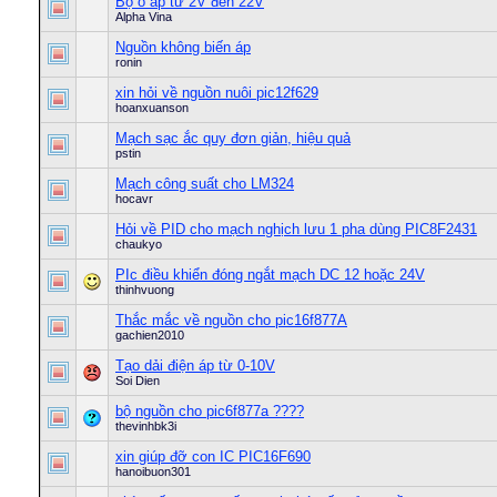
Bộ ổ áp tử 2V đến 22V
Alpha Vina
Nguồn không biến áp
ronin
xin hỏi về nguồn nuôi pic12f629
hoanxuanson
Mạch sạc ắc quy đơn giản, hiệu quả
pstin
Mạch công suất cho LM324
hocavr
Hỏi về PID cho mạch nghịch lưu 1 pha dùng PIC8F2431
chaukyo
PIc điều khiển đóng ngắt mạch DC 12 hoặc 24V
thinhvuong
Thắc mắc về nguồn cho pic16f877A
gachien2010
Tạo dải điện áp từ 0-10V
Soi Dien
bộ nguồn cho pic6f877a ????
thevinhbk3i
xin giúp đỡ con IC PIC16F690
hanoibuon301