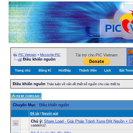
PIC Vietnam
>
Microchip PIC
Tài trợ cho PIC Vietnam
Điều khiển nguồn
Trang chủ
Đăng Kí
Hỏi/Ðáp
Thành Viên
Lịch
Bài Tron
Điều khiển nguồn
Thảo luận về vấn đề thiết kế nguồn cho các thiết bị
Chuyên Mục
: Điều khiển nguồn
Ðề tài
/
Người gửi
Chú ý:
Share Load - Giải Pháp Tránh Xung Đột Nguồn + C
caddish12