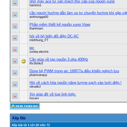
nhờ mấy ace tư vấn mạch thứ cấp của nguồn xung
hammo1
cần người hướng dẫn làm xe tự chuyển hướng khi gặp vậ
anhhungga00
Phần mềm thiết kế nguồn xung Viper
thanhnam
hỏi về bộ biến đổi điện DC-AC
minhhung_FT
pic
sonba.electric
Cần giúp về tạo nguồn 3 pha 400Hz
l0v3isblu3
Dùng bộ PWM trong pic 16f877a điều khiển nghịch lưu
phamvanquy
Hỏi về cách hòa nguồn năng lượng sạch vào lưới điện !
silvadk2
Xin giúp đỡ về loại linh kiện.
hocavr
Xếp Bài
Xếp bài từ 1 tới 20 trên 71