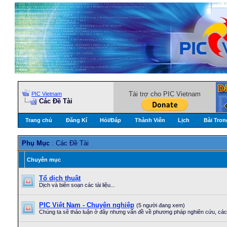
Tài trợ cho PIC Vietnam
PIC Vietnam
Các Đề Tài
Trang chủ
Đăng Kí
Hỏi/Ðáp
Thành Viên
Lịch
Bài Tron
Phụ Mục
: Các Đề Tài
Chuyên mục
Tổ dịch thuật
Dịch và biên soạn các tài liệu...
PIC Việt Nam - Chuyên nghiệp
(5 người đang xem)
Chúng ta sẽ thảo luận ở đây nhưng vấn đề về phương pháp nghiên cứu, cách