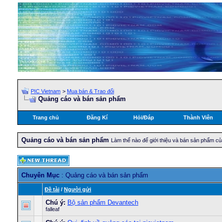
PIC Vietnam
>
Mua bán & Trao đổi
Quảng cáo và bán sản phẩm
Trang chủ
Đăng Kí
Hỏi/Ðáp
Thành Viên
Quảng cáo và bán sản phẩm
Làm thế nào để giới thiệu và bán sản phẩm c
Chuyên Mục
: Quảng cáo và bán sản phẩm
Ðề tài
/
Người gửi
Chú ý:
Bộ sản phẩm Devantech
falleaf