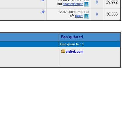
03-04-2011
06:29 PM
0
29,972
bởi
phamminhtuan
12-02-2009
02:02 PM
0
36,333
bởi
falleaf
Ban quản trị
Ban quản trị : 1
vieltek.com