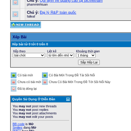
Chú ý:
Qui định về quảng cáo tại picvietnam
phamminhtuan
Chú ý:
Đại lý R&P toàn quốc
falleaf
Xếp Bài
Xếp bài từ 0 tới 0 trên 0
Xếp theo
Liệt kê
Khoảng thời gian
Có bài mới
Có Bài Mới Trong Ðề Tài Sôi Nổi
Chưa có bài mới
Chưa Có Bài Mới Trong Ðề Tới Sôi Nổi Này
Ðã bị đóng lại
Quyền Sử Dụng Ở Diễn Ðàn
You
may not
post new threads
You
may not
post replies
You
may not
post attachments
You
may not
edit your posts
BB code
is
Mở
Smilies
đang
Mở