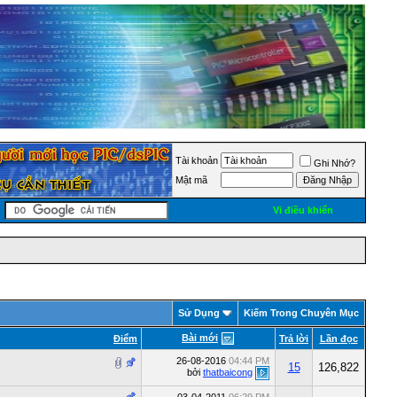
Tài khoản
Ghi Nhớ?
Mật mã
Vi điều khiển
Sử Dụng
Kiếm Trong Chuyên Mục
Bài mới
Ðiểm
Trả lời
Lần đọc
26-08-2016
04:44 PM
15
126,822
bởi
thatbaicong