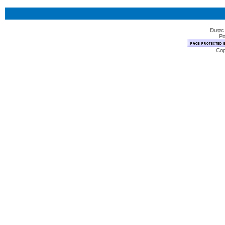
Được 
Po
Cop