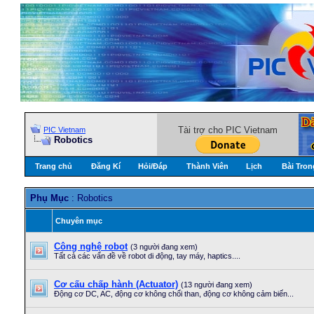
Tài trợ cho PIC Vietnam
PIC Vietnam
Robotics
Trang chủ
Đăng Kí
Hỏi/Ðáp
Thành Viên
Lịch
Bài Tron
Phụ Mục
: Robotics
Chuyên mục
Công nghệ robot
(3 người đang xem)
Tất cả các vấn đề về robot di động, tay máy, haptics....
Cơ cấu chấp hành (Actuator)
(13 người đang xem)
Động cơ DC, AC, động cơ không chổi than, động cơ không cảm biến...