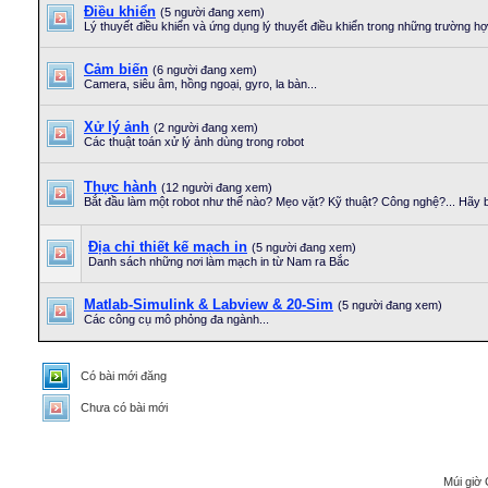
Điều khiển
(5 người đang xem)
Lý thuyết điều khiển và ứng dụng lý thuyết điều khiển trong những trường hợ
Cảm biến
(6 người đang xem)
Camera, siêu âm, hồng ngoại, gyro, la bàn...
Xử lý ảnh
(2 người đang xem)
Các thuật toán xử lý ảnh dùng trong robot
Thực hành
(12 người đang xem)
Bắt đầu làm một robot như thế nào? Mẹo vặt? Kỹ thuật? Công nghệ?... Hãy bắ
Địa chỉ thiết kế mạch in
(5 người đang xem)
Danh sách những nơi làm mạch in từ Nam ra Bắc
Matlab-Simulink & Labview & 20-Sim
(5 người đang xem)
Các công cụ mô phỏng đa ngành...
Có bài mới đăng
Chưa có bài mới
Múi giờ 