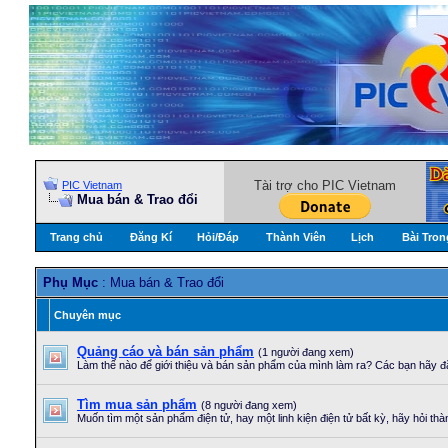
Tài trợ cho PIC Vietnam
PIC Vietnam
Mua bán & Trao đổi
Trang chủ
Đăng Kí
Hỏi/Ðáp
Thành Viên
Lịch
Bài Tron
Phụ Mục
: Mua bán & Trao đổi
Chuyên mục
Quảng cáo và bán sản phẩm
(1 người đang xem)
Làm thế nào để giới thiệu và bán sản phẩm của mình làm ra? Các bạn hãy đ
Tìm mua sản phẩm
(8 người đang xem)
Muốn tìm một sản phẩm điện tử, hay một linh kiện điện tử bất kỳ, hãy hỏi th