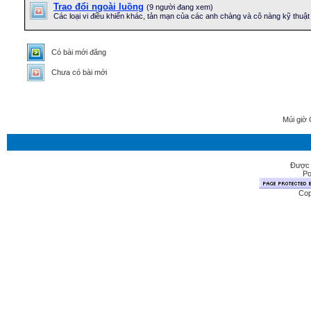
Trao đổi ngoài luồng
(9 người đang xem)
Các loại vi điều khiển khác, tản mạn của các anh chàng và cô nàng kỹ thuật 
Có bài mới đăng
Chưa có bài mới
Múi giờ 
Được 
Po
Cop