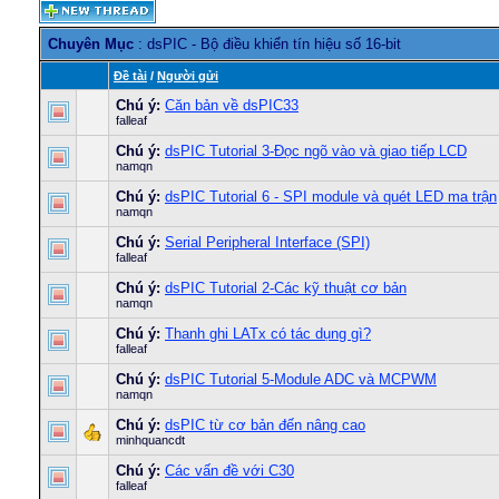
Chuyên Mục
: dsPIC - Bộ điều khiển tín hiệu số 16-bit
Ðề tài
/
Người gửi
Chú ý:
Căn bản về dsPIC33
falleaf
Chú ý:
dsPIC Tutorial 3-Đọc ngõ vào và giao tiếp LCD
namqn
Chú ý:
dsPIC Tutorial 6 - SPI module và quét LED ma trận
namqn
Chú ý:
Serial Peripheral Interface (SPI)
falleaf
Chú ý:
dsPIC Tutorial 2-Các kỹ thuật cơ bản
namqn
Chú ý:
Thanh ghi LATx có tác dụng gì?
falleaf
Chú ý:
dsPIC Tutorial 5-Module ADC và MCPWM
namqn
Chú ý:
dsPIC từ cơ bản đến nâng cao
minhquancdt
Chú ý:
Các vấn đề với C30
falleaf