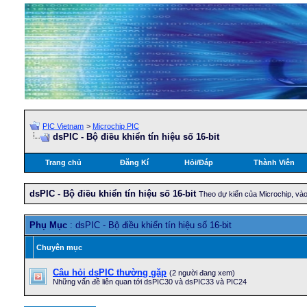
PIC Vietnam
>
Microchip PIC
dsPIC - Bộ điều khiển tín hiệu số 16-bit
Trang chủ
Đăng Kí
Hỏi/Ðáp
Thành Viên
dsPIC - Bộ điều khiển tín hiệu số 16-bit
Theo dự kiến của Microchip, và
Phụ Mục
: dsPIC - Bộ điều khiển tín hiệu số 16-bit
Chuyên mục
Câu hỏi dsPIC thường gặp
(2 người đang xem)
Những vấn đề liên quan tới dsPIC30 và dsPIC33 và PIC24