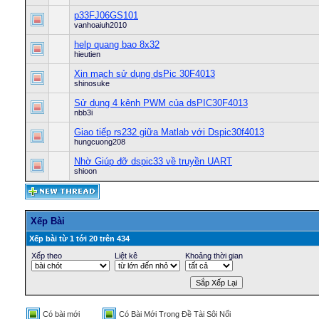
p33FJ06GS101
vanhoaiuh2010
help quang bao 8x32
hieutien
Xin mạch sử dụng dsPic 30F4013
shinosuke
Sử dụng 4 kênh PWM của dsPIC30F4013
nbb3i
Giao tiếp rs232 giữa Matlab với Dspic30f4013
hungcuong208
Nhờ Giúp đỡ dspic33 về truyền UART
shioon
Xếp Bài
Xếp bài từ 1 tới 20 trên 434
Xếp theo
Liệt kê
Khoảng thời gian
Có bài mới
Có Bài Mới Trong Ðề Tài Sôi Nổi