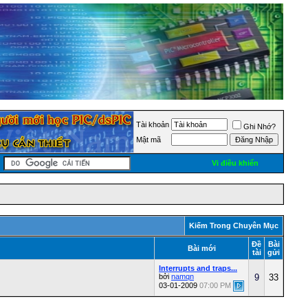
Tài khoản
Ghi Nhớ?
Mật mã
Vi điều khiển
Kiếm Trong Chuyên Mục
Ðề
Bài
Bài mới
tài
gửi
Interrupts and traps...
bởi
namqn
9
33
03-01-2009
07:00 PM