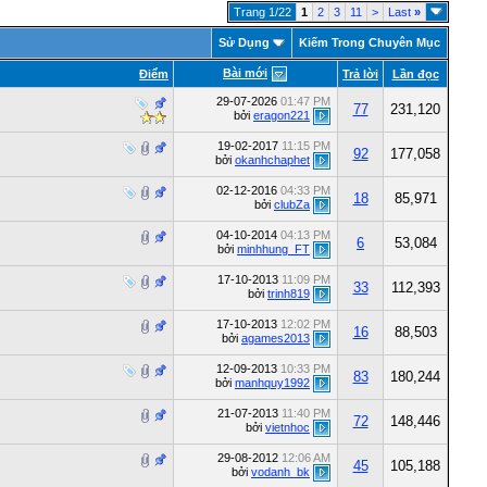
Trang 1/22
1
2
3
11
>
Last
»
Sử Dụng
Kiếm Trong Chuyên Mục
Bài mới
Ðiểm
Trả lời
Lần đọc
29-07-2026
01:47 PM
77
231,120
bởi
eragon221
19-02-2017
11:15 PM
92
177,058
bởi
okanhchaphet
02-12-2016
04:33 PM
18
85,971
bởi
clubZa
04-10-2014
04:13 PM
6
53,084
bởi
minhhung_FT
17-10-2013
11:09 PM
33
112,393
bởi
trinh819
17-10-2013
12:02 PM
16
88,503
bởi
agames2013
12-09-2013
10:33 PM
83
180,244
bởi
manhquy1992
21-07-2013
11:40 PM
72
148,446
bởi
vietnhoc
29-08-2012
12:06 AM
45
105,188
bởi
vodanh_bk