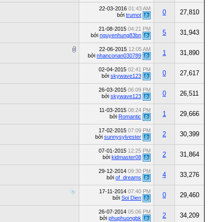
22-03-2016
01:43 AM
0
27,810
bởi
trumot
21-08-2015
04:21 PM
5
31,943
bởi
nguyenhung83bn
22-06-2015
12:05 AM
1
31,890
bởi
nhanconan030789
02-04-2015
02:41 PM
0
27,617
bởi
skywave123
26-03-2015
06:09 PM
0
26,511
bởi
skywave123
11-03-2015
08:24 PM
1
29,666
bởi
Romantic
17-02-2015
07:09 PM
2
30,399
bởi
sunnysylvester
07-01-2015
12:25 PM
2
31,864
bởi
kidmaster08
29-12-2014
09:30 PM
4
33,276
bởi
of_dreams
17-11-2014
07:40 PM
0
29,460
bởi
Soi Dien
26-07-2014
05:06 PM
2
34,209
bởi
phuphuongbk