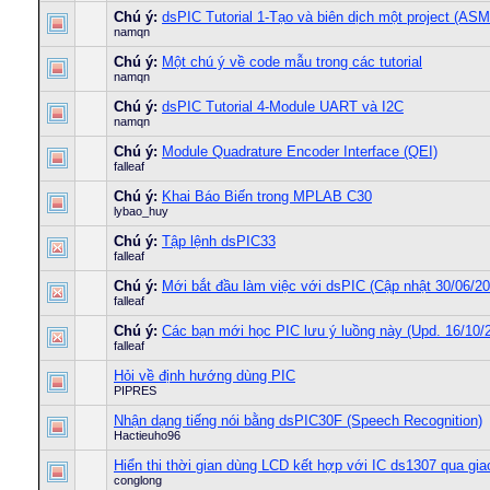
Chú ý:
dsPIC Tutorial 1-Tạo và biên dịch một project (ASM
namqn
Chú ý:
Một chú ý về code mẫu trong các tutorial
namqn
Chú ý:
dsPIC Tutorial 4-Module UART và I2C
namqn
Chú ý:
Module Quadrature Encoder Interface (QEI)
falleaf
Chú ý:
Khai Báo Biến trong MPLAB C30
lybao_huy
Chú ý:
Tập lệnh dsPIC33
falleaf
Chú ý:
Mới bắt đầu làm việc với dsPIC (Cập nhật 30/06/20
falleaf
Chú ý:
Các bạn mới học PIC lưu ý luồng này (Upd. 16/10/
falleaf
Hỏi về định hướng dùng PIC
PIPRES
Nhận dạng tiếng nói bằng dsPIC30F (Speech Recognition)
Hactieuho96
Hiển thi thời gian dùng LCD kết hợp với IC ds1307 qua giao
conglong