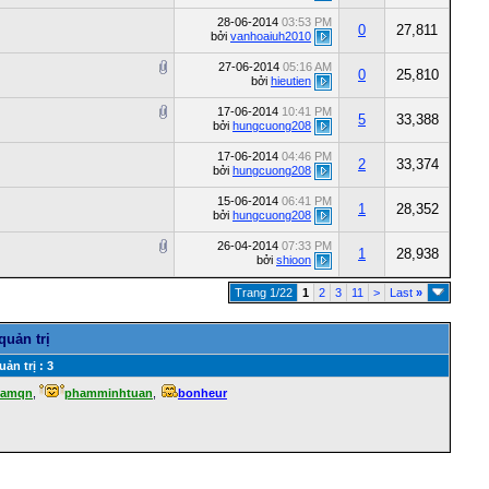
28-06-2014
03:53 PM
0
27,811
bởi
vanhoaiuh2010
27-06-2014
05:16 AM
0
25,810
bởi
hieutien
17-06-2014
10:41 PM
5
33,388
bởi
hungcuong208
17-06-2014
04:46 PM
2
33,374
bởi
hungcuong208
15-06-2014
06:41 PM
1
28,352
bởi
hungcuong208
26-04-2014
07:33 PM
1
28,938
bởi
shioon
Trang 1/22
1
2
3
11
>
Last
»
quản trị
ản trị : 3
namqn
,
phamminhtuan
,
bonheur