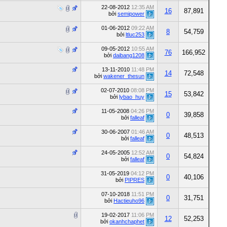
22-08-2012
12:35 AM
16
87,891
bởi
semipower
01-06-2012
09:22 AM
8
54,759
bởi
ltluc253
09-05-2012
10:55 AM
76
166,952
bởi
daibang1208
13-11-2010
11:48 PM
14
72,548
bởi
wakener_thesun
02-07-2010
08:08 PM
15
53,842
bởi
lybao_huy
11-05-2008
04:26 PM
0
39,858
bởi
falleaf
30-06-2007
01:46 AM
0
48,513
bởi
falleaf
24-05-2005
12:52 AM
0
54,824
bởi
falleaf
31-05-2019
04:12 PM
0
40,106
bởi
PIPRES
07-10-2018
11:51 PM
0
31,751
bởi
Hactieuho96
19-02-2017
11:06 PM
12
52,253
bởi
okanhchaphet