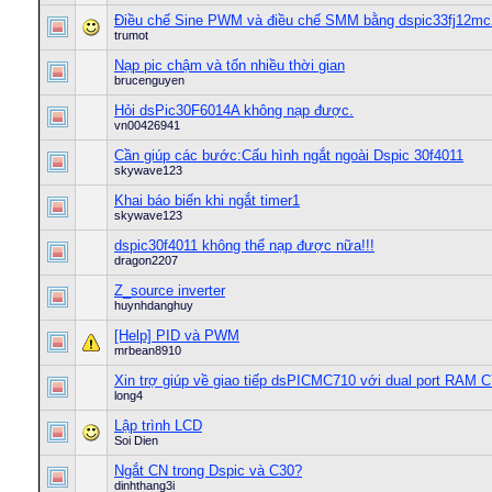
Điều chế Sine PWM và điều chế SMM bằng dspic33fj12m
trumot
Nạp pic chậm và tốn nhiều thời gian
brucenguyen
Hỏi dsPic30F6014A không nạp được.
vn00426941
Cần giúp các bước:Cấu hình ngắt ngoài Dspic 30f4011
skywave123
Khai báo biến khi ngắt timer1
skywave123
dspic30f4011 không thể nạp được nữa!!!
dragon2207
Z_source inverter
huynhdanghuy
[Help] PID và PWM
mrbean8910
Xin trợ giúp về giao tiếp dsPICMC710 với dual port RAM
long4
Lập trình LCD
Soi Dien
Ngắt CN trong Dspic và C30?
dinhthang3i