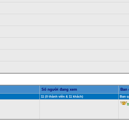
Số người đang xem
Ban 
11 (0 thành viên & 11 khách)
Ban qu