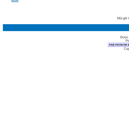
Múi giờ 
Được 
Po
Cop