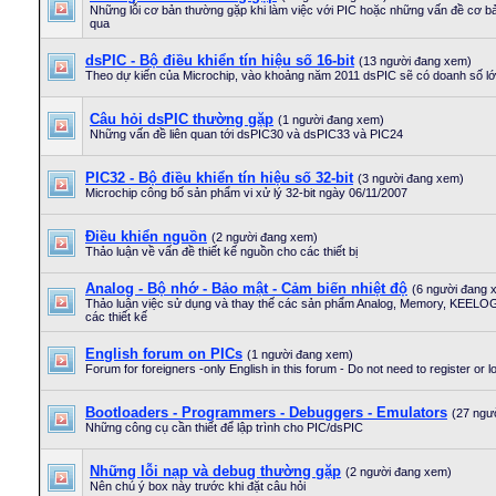
Những lỗi cơ bản thường gặp khi làm việc với PIC hoặc những vấn đề cơ 
qua
dsPIC - Bộ điều khiển tín hiệu số 16-bit
(13 người đang xem)
Theo dự kiến của Microchip, vào khoảng năm 2011 dsPIC sẽ có doanh số l
Câu hỏi dsPIC thường gặp
(1 người đang xem)
Những vấn đề liên quan tới dsPIC30 và dsPIC33 và PIC24
PIC32 - Bộ điều khiển tín hiệu số 32-bit
(3 người đang xem)
Microchip công bố sản phẩm vi xử lý 32-bit ngày 06/11/2007
Điều khiển nguồn
(2 người đang xem)
Thảo luận về vấn đề thiết kế nguồn cho các thiết bị
Analog - Bộ nhớ - Bảo mật - Cảm biến nhiệt độ
(6 người đang 
Thảo luận việc sử dụng và thay thế các sản phẩm Analog, Memory, KEELOG 
các thiết kế
English forum on PICs
(1 người đang xem)
Forum for foreigners -only English in this forum - Do not need to register or l
Bootloaders - Programmers - Debuggers - Emulators
(27 ngư
Những công cụ cần thiết để lập trình cho PIC/dsPIC
Những lỗi nạp và debug thường gặp
(2 người đang xem)
Nên chú ý box này trước khi đặt câu hỏi