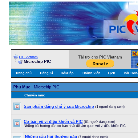
Tài trợ cho PIC Vietnam
PIC Vietnam
Microchip PIC
Trang chủ
Đăng Kí
Hỏi/Ðáp
Thành Viên
Lịch
Bài Tron
Phụ Mục
: Microchip PIC
Chuyên mục
Sản phẩm đáng chú ý của Microchip
(1 người đang xem)
Cơ bản về vi điều khiển và PIC
(81 người đang xem)
Những bài hướng dẫn cơ bản nhất để làm quen với vi điều khiển PIC
Những câu hỏi thường gặp
(7 người đang xem)