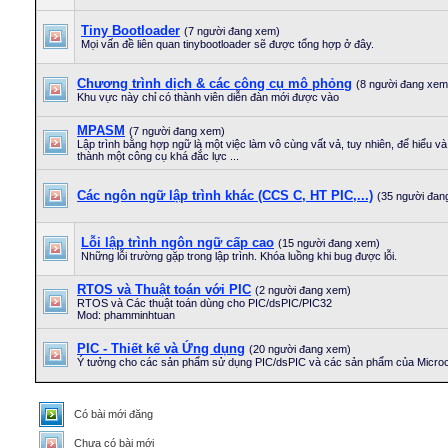
Tiny Bootloader
(7 người đang xem)
Mọi vấn đề liên quan tinybootloader sẽ được tổng hợp ở đây.
Chương trình dịch & các công cụ mô phỏng
(8 người đang xem
Khu vực này chỉ có thành viên diễn đàn mới được vào
MPASM
(7 người đang xem)
Lập trình bằng hợp ngữ là một việc làm vô cùng vất vả, tuy nhiên, để hiểu và 
thành một công cụ khá đắc lực ...
Các ngôn ngữ lập trình khác (CCS C, HT PIC,...)
(35 người đan
Lỗi lập trình ngôn ngữ cấp cao
(15 người đang xem)
Những lỗi trường gặp trong lập trình. Khóa luồng khi bug được lỗi.
RTOS và Thuật toán với PIC
(2 người đang xem)
RTOS và Các thuật toán dùng cho PIC/dsPIC/PIC32
Mod: phamminhtuan
PIC - Thiết kế và Ứng dụng
(20 người đang xem)
Ý tưởng cho các sản phẩm sử dụng PIC/dsPIC và các sản phẩm của Microc
Có bài mới đăng
Chưa có bài mới