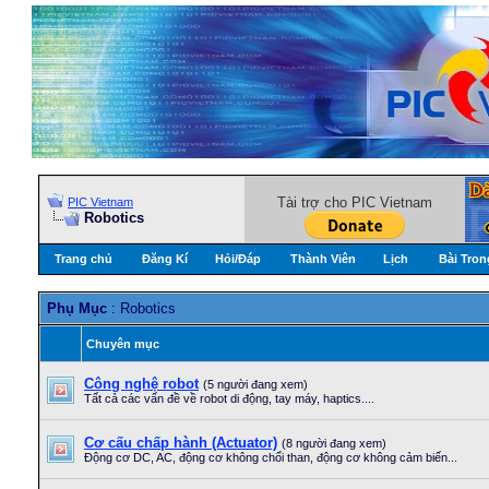
Tài trợ cho PIC Vietnam
PIC Vietnam
Robotics
Trang chủ
Đăng Kí
Hỏi/Ðáp
Thành Viên
Lịch
Bài Tron
Phụ Mục
: Robotics
Chuyên mục
Công nghệ robot
(5 người đang xem)
Tất cả các vấn đề về robot di động, tay máy, haptics....
Cơ cấu chấp hành (Actuator)
(8 người đang xem)
Động cơ DC, AC, động cơ không chổi than, động cơ không cảm biến...