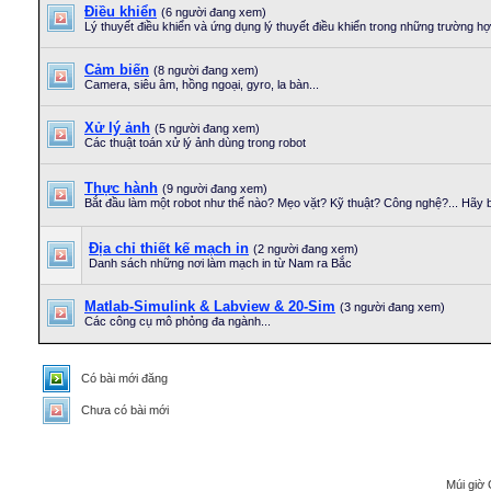
Điều khiển
(6 người đang xem)
Lý thuyết điều khiển và ứng dụng lý thuyết điều khiển trong những trường hợ
Cảm biến
(8 người đang xem)
Camera, siêu âm, hồng ngoại, gyro, la bàn...
Xử lý ảnh
(5 người đang xem)
Các thuật toán xử lý ảnh dùng trong robot
Thực hành
(9 người đang xem)
Bắt đầu làm một robot như thế nào? Mẹo vặt? Kỹ thuật? Công nghệ?... Hãy bắ
Địa chỉ thiết kế mạch in
(2 người đang xem)
Danh sách những nơi làm mạch in từ Nam ra Bắc
Matlab-Simulink & Labview & 20-Sim
(3 người đang xem)
Các công cụ mô phỏng đa ngành...
Có bài mới đăng
Chưa có bài mới
Múi giờ 