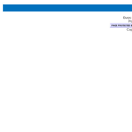
Được 
Po
Cop