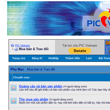
Tài trợ cho PIC Vietnam
PIC Vietnam
Mua bán & Trao đổi
Trang chủ
Đăng Kí
Hỏi/Ðáp
Thành Viên
Lịch
Bài Tron
Phụ Mục
: Mua bán & Trao đổi
Chuyên mục
Quảng cáo và bán sản phẩm
(4 người đang xem)
Làm thế nào để giới thiệu và bán sản phẩm của mình làm ra? Các bạn hãy đ
Tìm mua sản phẩm
(5 người đang xem)
Muốn tìm một sản phẩm điện tử, hay một linh kiện điện tử bất kỳ, hãy hỏi th