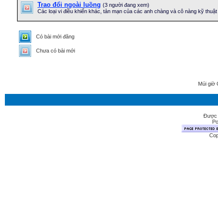
Trao đổi ngoài luồng
(3 người đang xem)
Các loại vi điều khiển khác, tản mạn của các anh chàng và cô nàng kỹ thuật 
Có bài mới đăng
Chưa có bài mới
Múi giờ 
Được 
Po
Cop