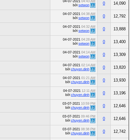
04-07-2021
04:43 AM
0
14,090
bởi
setwon
04-07-2021
04:38 AM
0
12,792
bởi
setwon
04-07-2021
04:32 AM
0
13,888
bởi
setwon
04-07-2021
04:28 AM
0
13,400
bởi
setwon
04-07-2021
04:14 AM
0
13,309
bởi
setwon
04-07-2021
02:14 AM
0
13,820
bởi
chuyen.dinh
04-07-2021
01:21 AM
0
13,930
bởi
chuyen.dinh
04-07-2021
12:11 AM
0
13,196
bởi
chuyen.dinh
03-07-2021
10:59 PM
0
12,646
bởi
chuyen.dinh
03-07-2021
09:46 PM
0
12,646
bởi
chuyen.dinh
03-07-2021
08:38 PM
0
12,742
bởi
chuyen.dinh