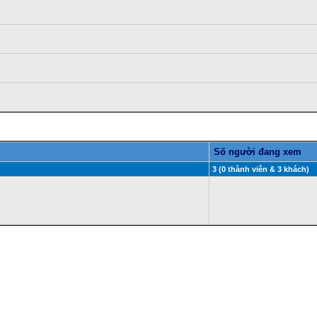
Số người đang xem
3 (0 thành viên & 3 khách)