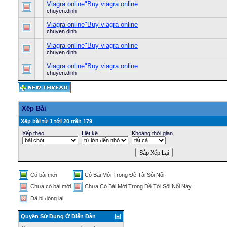
Viagra online"Buy viagra online
chuyen.dinh
Viagra online"Buy viagra online
chuyen.dinh
Viagra online"Buy viagra online
chuyen.dinh
Viagra online"Buy viagra online
chuyen.dinh
Xếp Bài
Xếp bài từ 1 tới 20 trên 179
Xếp theo
Liệt kê
Khoảng thời gian
Có bài mới
Có Bài Mới Trong Ðề Tài Sôi Nổi
Chưa có bài mới
Chưa Có Bài Mới Trong Ðề Tới Sôi Nổi Này
Ðã bị đóng lại
Quyền Sử Dụng Ở Diễn Ðàn