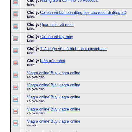
Chú ý:
Những điểm cần nhớ về Robotics
falleaf
Chú ý:
Cơ bản về bài toán động học cho robot di động 2D
falleaf
Chú ý:
Quan niệm về robot
falleaf
Chú ý:
Cơ bản về tay máy
falleaf
Chú ý:
Thảo luận về mô hình robot picvietnam
falleaf
Chú ý:
Kiến trúc robot
falleaf
Viagra online"Buy viagra online
chuyen.dinh
Viagra online"Buy viagra online
chuyen.dinh
Viagra online"Buy viagra online
chuyen.dinh
Viagra online"Buy viagra online
chuyen.dinh
Viagra online"Buy viagra online
setwon