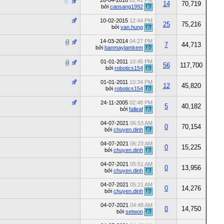
26-04-2016
02:41 PM
14
70,719
bởi
caosang1992
10-02-2015
12:44 PM
25
75,216
bởi
van.hung
14-03-2014
04:27 PM
7
44,713
bởi
banmaylamkem
01-01-2011
10:45 PM
56
117,700
bởi
robotics154
01-01-2011
10:34 PM
12
45,820
bởi
robotics154
24-11-2005
02:48 PM
5
40,182
bởi
falleaf
04-07-2021
06:53 AM
0
70,154
bởi
chuyen.dinh
04-07-2021
06:23 AM
0
15,225
bởi
chuyen.dinh
04-07-2021
05:51 AM
0
13,956
bởi
chuyen.dinh
04-07-2021
05:21 AM
0
14,276
bởi
chuyen.dinh
04-07-2021
04:48 AM
0
14,750
bởi
setwon