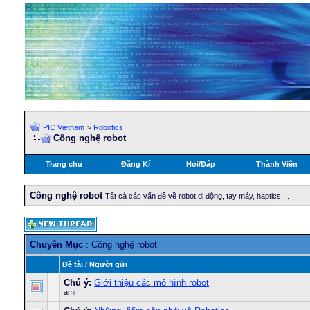
PIC Vietnam
>
Robotics
Công nghệ robot
Trang chủ
Đăng Kí
Hỏi/Ðáp
Thành Viên
Công nghệ robot
Tất cả các vấn đề về robot di động, tay máy, haptics....
Chuyên Mục
: Công nghệ robot
Ðề tài
/
Người gửi
Chú ý:
Giới thiệu các mô hình robot
ami