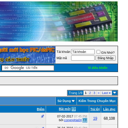
Tài khoản
Ghi Nhớ?
Mật mã
Vi điều khiển
Trang 1/9
1
2
3
>
Last
»
Sử Dụng
Kiếm Trong Chuyên Mục
Bài mới
Ðiểm
Trả lời
Lần đọc
07-02-2017
07:45 PM
19
68,108
bởi
congnghia04