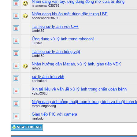
Nhận dạng vân tay, ứng dụng đóng mở cửa tự động
nhanconan030789
Nhận dạng khuôn mặt dùng đặc trưng LBP
nhanconan030789
Tài liệu xử lý ảnh với C++
lambk89
Ứng dụng xử lý ảnh trong robocon!
JKShin
Tài liệu xử lý ảnh tiếng việt
lambk89
Nhận hướng dẫn Matlab, xử lý ảnh, giao tiếp VĐK
linh22
xử lý ảnh trên vb6
canhckcd
Xin tài liệu về vấn đề xử lý ảnh trong chẩn đoán bệnh
xylitol2010
Nhận dạng ảnh bằng thuật toán k trung bình và thuật toán 
mrphuonghoang
Giao tiếp PIC với camera
naebolo