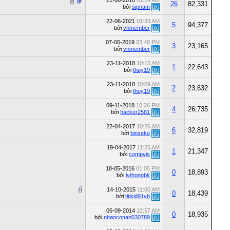
21-08-2016
01:14 AM
26
82,331
bởi
sipnam
22-06-2021
01:33 AM
5
94,377
bởi
vnmember
07-06-2019
03:48 PM
3
23,165
bởi
vnmember
23-11-2018
10:15 AM
1
22,643
bởi
thuy19
23-11-2018
10:09 AM
2
23,632
bởi
thuy19
09-11-2018
10:26 PM
4
26,735
bởi
hacker2581
22-04-2017
10:26 AM
6
32,819
bởi
binxeko
19-04-2017
11:25 AM
1
21,347
bởi
compvis
18-05-2016
01:05 PM
0
18,893
bởi
lythongbk
14-10-2015
11:00 AM
0
18,439
bởi
titikid91yb
05-09-2014
12:57 AM
0
18,935
bởi
nhanconan030789