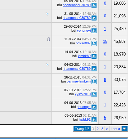
05-09-2014
12:56 AM
0
19,006
bởi
nhanconan030789
31-08-2014
12:40 AM
0
21,093
bởi
nhanconan030789
29-08-2014
12:39 PM
1
25,439
bởi
vohungvi
11-06-2014
04:50 PM
19
45,987
bởi
boxso007
14-04-2014
12:10 AM
0
18,970
bởi
lambk89
04-03-2014
05:11 PM
1
20,884
bởi
nhanconan030789
26-11-2013
04:31 PM
8
30,075
bởi
banmaylamkem
06-10-2013
12:22 PM
0
17,784
bởi
xylitol2010
04-06-2013
07:05 AM
1
22,423
bởi
phuongts
03-06-2013
02:11 AM
5
26,959
bởi
haibk91
Trang 1/5
1
2
3
>
Last
»