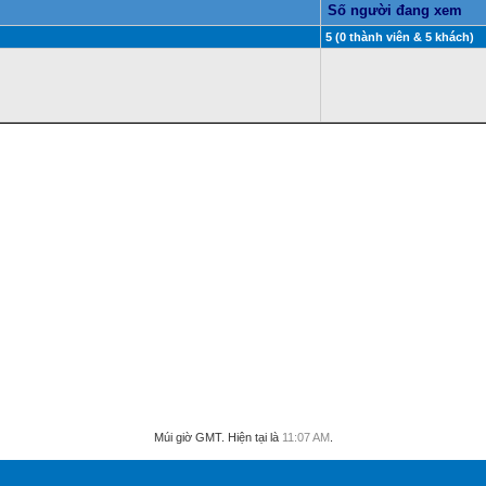
Số người đang xem
5 (0 thành viên & 5 khách)
Múi giờ GMT. Hiện tại là
11:07 AM
.