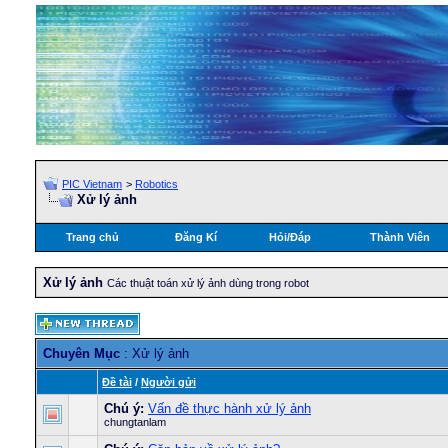
PIC Vietnam
>
Robotics
Xử lý ảnh
Trang chủ
Đăng Kí
Hỏi/Ðáp
Thành Viên
Xử lý ảnh
Các thuật toán xử lý ảnh dùng trong robot
Chuyên Mục
: Xử lý ảnh
Ðề tài
/
Người gửi
Chú ý:
Vấn đề thực hành xử lý ảnh
chungtanlam