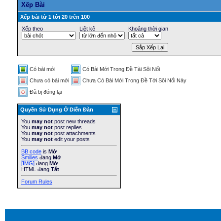
Xếp Bài
Xếp bài từ 1 tới 20 trên 100
Xếp theo
Liệt kê
Khoảng thời gian
Có bài mới
Có Bài Mới Trong Ðề Tài Sôi Nổi
Chưa có bài mới
Chưa Có Bài Mới Trong Ðề Tới Sôi Nổi Này
Ðã bị đóng lại
Quyền Sử Dụng Ở Diễn Ðàn
You
may not
post new threads
You
may not
post replies
You
may not
post attachments
You
may not
edit your posts
BB code
is
Mở
Smilies
đang
Mở
[IMG]
đang
Mở
HTML đang
Tắt
Forum Rules