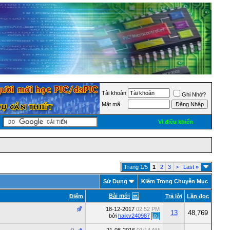
Tài khoản
Ghi Nhớ?
Mật mã
Vi điều khiển
Trang 1/5
1
2
3
>
Last
»
Sử Dụng
Kiếm Trong Chuyên Mục
Bài mới
Ðiểm
Trả lời
Lần đọc
18-12-2017
02:52 PM
13
48,769
bởi
haikv240987