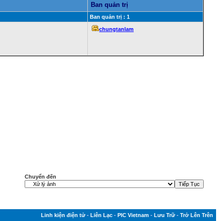
Ban quản trị
Ban quản trị : 1
chungtanlam
Chuyển đến
Linh kiện điện tử
-
Liên Lạc
-
PIC Vietnam
-
Lưu Trữ
-
Trở Lên Trên