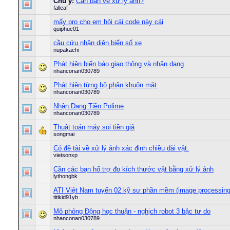
Chú ý:
Căn bản về xử lý ảnh?
falleaf
mấy pro cho em hỏi cái code này cái
quiphuc01
cầu cứu nhận diện biển số xe
nupakachi
Phát hiện biển báo giao thông và nhận dạng
nhanconan030789
Phát hiện từng bộ phận khuôn mặt
nhanconan030789
Nhận Dạng Tiền Polime
nhanconan030789
Thuật toán máy soi tiền giả
songmai
Có đề tài về xử lý ảnh xác định chiều dài vật.
vietsonxp
Cần các bạn hổ trợ đo kích thước vật bằng xử lý ảnh
lythongbk
ATI Việt Nam tuyển 02 kỹ sư phần mềm (image processing
titikid91yb
Mô phỏng Động học thuận - nghịch robot 3 bậc tự do
nhanconan030789