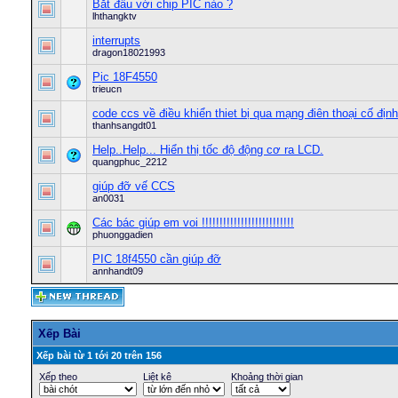
Bắt đầu với chip PIC nào ?
lhthangktv
interrupts
dragon18021993
Pic 18F4550
trieucn
code ccs về điều khiển thiet bị qua mạng điên thoại cố định
thanhsangdt01
Help..Help... Hiển thị tốc độ động cơ ra LCD.
quangphuc_2212
giúp đỡ vế CCS
an0031
Các bác giúp em voi !!!!!!!!!!!!!!!!!!!!!!!!!!
phuonggadien
PIC 18f4550 cần giúp đỡ
annhandt09
Xếp Bài
Xếp bài từ 1 tới 20 trên 156
Xếp theo
Liệt kê
Khoảng thời gian