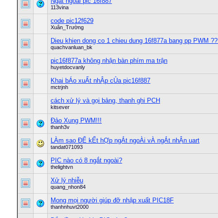
Ngắt ngoài pic 16f887
113vina
code pic12f629
Xuân_Trường
Dieu khien dong co 1 chieu dung 16f877a bang pp PWM ??
quachvanluan_bk
pic16f877a không nhận bàn phím ma trận
huyetdocvanly
Khai bÁo xuẤt nhẬp cỦa pic16f887
mctrjnh
cách xử lý và gọi bảng, thanh ghi PCH
kitsever
Đảo Xung PWM!!!
thanh3v
LÀm sao ĐỂ kẾt hỢp ngẮt ngoÀi vÀ ngẮt nhẬn uart
tandat071093
PIC nào có 8 ngắt ngoài?
thelightvn
Xử lý nhiễu
quang_nhon84
Mong mọi người giúp đỡ nhập xuất PIC18F
thanhnhuvt2000