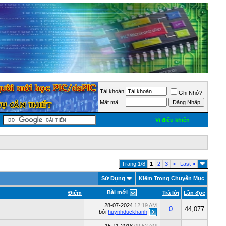
Tài khoản
Ghi Nhớ?
Mật mã
Vi điều khiển
Trang 1/8
1
2
3
>
Last
»
Sử Dụng
Kiếm Trong Chuyên Mục
Bài mới
Ðiểm
Trả lời
Lần đọc
28-07-2024
12:19 AM
0
44,077
bởi
huynhduckhanh