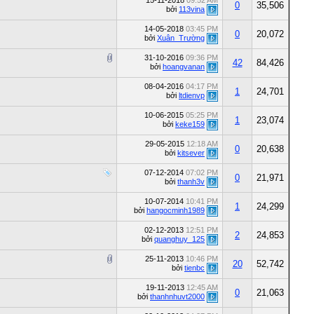
15-11-2018
09:52 AM
0
35,506
bởi
113vina
14-05-2018
03:45 PM
0
20,072
bởi
Xuân_Trường
31-10-2016
09:36 PM
42
84,426
bởi
hoangvanan
08-04-2016
04:17 PM
1
24,701
bởi
ltdienvp
10-06-2015
05:25 PM
1
23,074
bởi
keke159
29-05-2015
12:18 AM
0
20,638
bởi
kitsever
07-12-2014
07:02 PM
0
21,971
bởi
thanh3v
10-07-2014
10:41 PM
1
24,299
bởi
hangocminh1989
02-12-2013
12:51 PM
2
24,853
bởi
quanghuy_125
25-11-2013
10:46 PM
20
52,742
bởi
tienbc
19-11-2013
12:45 AM
0
21,063
bởi
thanhnhuvt2000