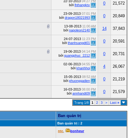
22-10-2013
04:27 PM
0
21,572
bởi
lhthangktv
23-09-2013
07:01 PM
0
20,849
bởi
dragon18021993
13-08-2013
11:00 AM
14
37,843
bởi
napoleon2140
24-07-2013
11:23 PM
0
20,591
bởi
thanhsangdt01
19-06-2013
04:14 PM
0
20,731
bởi
quangphuc_2212
02-06-2013
04:55 PM
4
26,067
bởi
khanhhoi
15-05-2013
08:52 AM
0
21,219
bởi
phuonggadien
16-03-2013
08:00 PM
0
21,579
bởi
annhandt09
Trang 1/8
1
2
3
>
Last
»
Ban quản trị
Ban quản trị : 2
ntc
,
bonheur