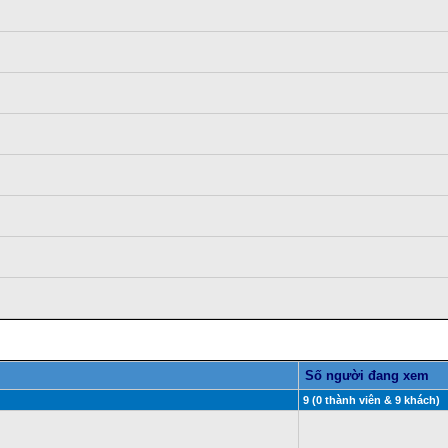
Số người đang xem
9 (0 thành viên & 9 khách)