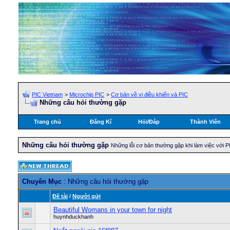
PIC Vietnam
>
Microchip PIC
>
Cơ bản về vi điều khiển và PIC
Những câu hỏi thường gặp
Trang chủ
Đăng Kí
Hỏi/Ðáp
Thành Viên
Những câu hỏi thường gặp
Những lỗi cơ bản thường gặp khi làm việc với
Chuyên Mục
: Những câu hỏi thường gặp
Ðề tài
/
Người gửi
Beautiful Womans in your town for night
huynhduckhanh