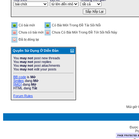
Có bài mới
Có Bài Mới Trong Ðề Tài Sôi Nổi
Chưa có bài mới
Chưa Có Bài Mới Trong Ðề Tới Sôi Nổi Này
Ðã bị đóng lại
Quyền Sử Dụng Ở Diễn Ðàn
You
may not
post new threads
You
may not
post replies
You
may not
post attachments
You
may not
edit your posts
BB code
is
Mở
Smilies
đang
Mở
[IMG]
đang
Mở
HTML đang
Tắt
Forum Rules
Múi giờ 
Được 
Po