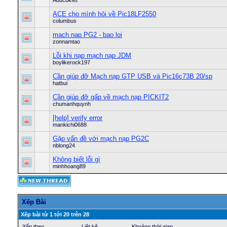
Aducbkfet
ACE cho mình hỏi về Pic18LF2550
columbus
mach nap PG2 - bao loi
zonnamtao
Lỗi khi nạp mạch nạp JDM
boylikerock197
Cần giúp đỡ Mạch nạp GTP USB và Pic16c73B 20/sp
hatbui
Cần giúp đỡ gấp về mạch nạp PICKIT2
chumanhquynh
[help] verify error
mankichi0688
Gặp vấn đề với mạch nạp PG2C
nblong24
Không biết lỗi gì
minhhoang89
Xếp Bài
Xếp bài từ 1 tới 20 trên 28
Xếp theo
Liệt kê
Khoảng thời gian