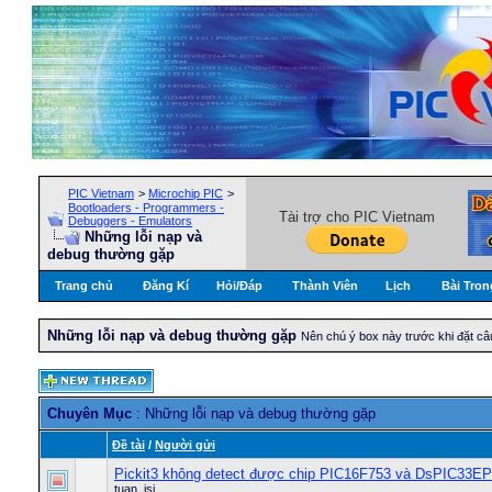
PIC Vietnam
>
Microchip PIC
>
Bootloaders - Programmers -
Tài trợ cho PIC Vietnam
Debuggers - Emulators
Những lỗi nạp và
debug thường gặp
Trang chủ
Đăng Kí
Hỏi/Ðáp
Thành Viên
Lịch
Bài Tron
Những lỗi nạp và debug thường gặp
Nên chú ý box này trước khi đặt câ
Chuyên Mục
: Những lỗi nạp và debug thường gặp
Ðề tài
/
Người gửi
Pickit3 không detect được chip PIC16F753 và DsPIC33
tuan_isi