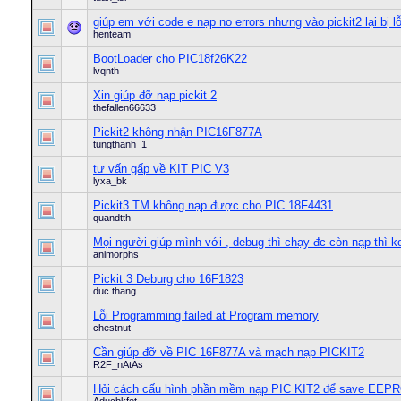
giúp em với code e nạp no errors nhưng vào pickit2 lại bị lỗ
henteam
BootLoader cho PIC18f26K22
lvqnth
Xin giúp đỡ nạp pickit 2
thefallen66633
Pickit2 không nhận PIC16F877A
tungthanh_1
tư vấn gấp về KIT PIC V3
lyxa_bk
Pickit3 TM không nạp được cho PIC 18F4431
quandtth
Mọi người giúp mình với , debug thì chạy đc còn nạp thì ko
animorphs
Pickit 3 Deburg cho 16F1823
duc thang
Lỗi Programming failed at Program memory
chestnut
Cần giúp đỡ về PIC 16F877A và mạch nạp PICKIT2
R2F_nAtAs
Hỏi cách cấu hình phần mềm nạp PIC KIT2 để save EEPRO