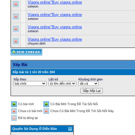
Viagra online"Buy viagra online
setwon
Viagra online"Buy viagra online
setwon
Viagra online"Buy viagra online
setwon
Viagra online"Buy viagra online
chuyen.dinh
Xếp Bài
Xếp bài từ 1 tới 20 trên 304
Xếp theo
Liệt kê
Khoảng thời gian
Có bài mới
Có Bài Mới Trong Ðề Tài Sôi Nổi
Chưa có bài mới
Chưa Có Bài Mới Trong Ðề Tới Sôi Nổi Này
Ðã bị đóng lại
Quyền Sử Dụng Ở Diễn Ðàn