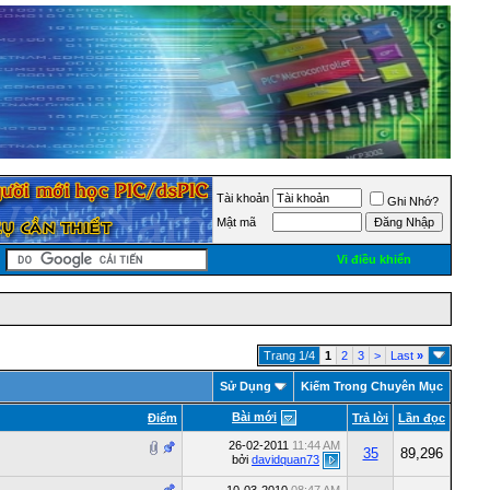
Tài khoản
Ghi Nhớ?
Mật mã
Vi điều khiển
Trang 1/4
1
2
3
>
Last
»
Sử Dụng
Kiếm Trong Chuyên Mục
Bài mới
Ðiểm
Trả lời
Lần đọc
26-02-2011
11:44 AM
35
89,296
bởi
davidquan73