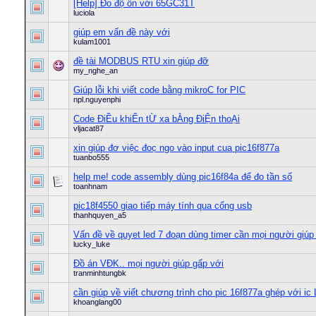
[Help] Đo độ ồn với 65GC31T
luciola
giúp em vấn đề này với
kulam1001
đề tài MODBUS RTU xin giúp đỡ
my_nghe_an
Giúp lỗi khi viết code bằng mikroC for PIC
npl.nguyenphi
Code ĐiỀu khiỂn tỪ xa bẰng ĐiỆn thoẠi
vljacat87
xin giúp đơ việc đoc̣ ngo vào input cua pic16f877a
tuanbo555
help me! code assembly dùng pic16f84a để đo tần số
toanhnam
pic18f4550 giao tiếp máy tính qua cổng usb
thanhquyen_a5
Vấn đề về quyet led 7 đoạn dùng timer cần mọi người giúp
lucky_luke
Đồ án VĐK.. mọi người giúp gấp với
tranminhtungbk
cần giúp về viết chương trình cho pic 16f877a ghép với ic
khoanglang00