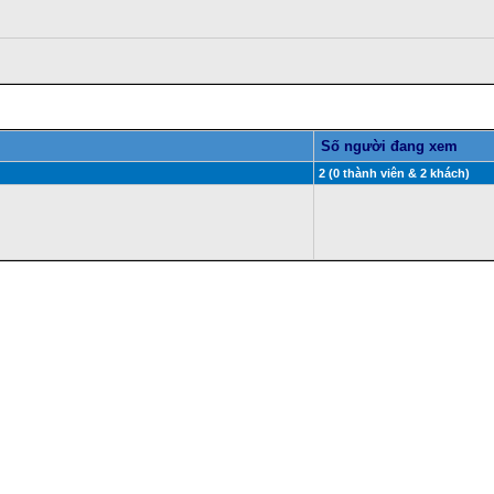
Số người đang xem
2 (0 thành viên & 2 khách)