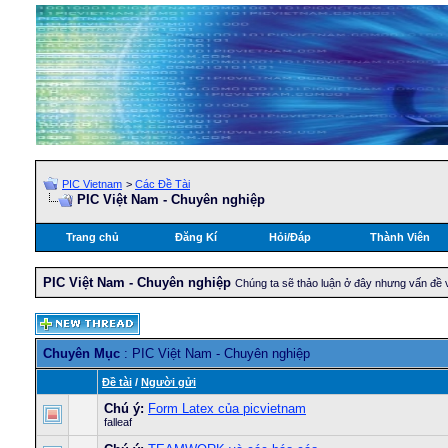
PIC Vietnam
>
Các Đề Tài
PIC Việt Nam - Chuyên nghiệp
Trang chủ
Đăng Kí
Hỏi/Ðáp
Thành Viên
PIC Việt Nam - Chuyên nghiệp
Chúng ta sẽ thảo luận ở đây nhưng vấn đề 
Chuyên Mục
: PIC Việt Nam - Chuyên nghiệp
Ðề tài
/
Người gửi
Chú ý:
Form Latex của picvietnam
falleaf