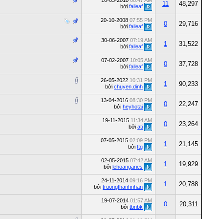
10-03-2010
08:47 AM
11
48,297
bởi
falleaf
20-10-2008
07:55 PM
0
29,716
bởi
falleaf
30-06-2007
07:19 AM
1
31,522
bởi
falleaf
07-02-2007
10:05 AM
0
37,728
bởi
falleaf
26-05-2022
10:31 PM
1
90,233
bởi
chuyen.dinh
13-04-2016
08:30 PM
0
22,247
bởi
heyhotai
19-11-2015
11:34 AM
0
23,264
bởi
ati
07-05-2015
02:09 PM
1
21,145
bởi
ttg
02-05-2015
07:42 AM
1
19,929
bởi
lehoangaries
24-11-2014
09:16 PM
1
20,788
bởi
truongthanhnhan
19-07-2014
01:57 AM
0
20,311
bởi
tbnbk