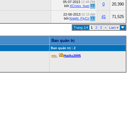
05-07-2013
12:48 PM
0
20,390
bởi
XCross_hust
22-06-2013
02:15 AM
41
71,525
bởi
Knight_FlyCn
Trang 1/4
1
2
3
>
Last
»
Ban quản trị
Ban quản trị : 2
ntc
,
HaiAu2005