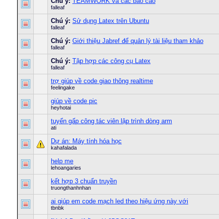
Chú ý:
TEAMWORK và các báo cáo
falleaf
Chú ý:
Sử dụng Latex trên Ubuntu
falleaf
Chú ý:
Giới thiệu Jabref để quản lý tài liệu tham khảo
falleaf
Chú ý:
Tập hợp các công cụ Latex
falleaf
trợ giúp về code giao thông realtime
feelingake
giúp về code pic
heyhotai
tuyển gấp công tác viên lập trình dòng arm
ati
Dự án: Máy tính hóa học
kahafalada
help me
lehoangaries
kết hợp 3 chuẩn truyền
truongthanhnhan
ai giúp em code mạch led theo hiệu ứng này với
tbnbk