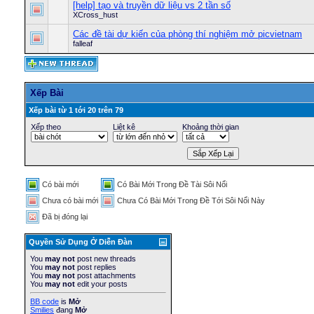
[help] tạo và truyền dữ liệu vs 2 tần số
XCross_hust
Các đề tài dự kiến của phòng thí nghiệm mở picvietnam
falleaf
Xếp Bài
Xếp bài từ 1 tới 20 trên 79
Xếp theo
Liệt kê
Khoảng thời gian
Có bài mới
Có Bài Mới Trong Ðề Tài Sôi Nổi
Chưa có bài mới
Chưa Có Bài Mới Trong Ðề Tới Sôi Nổi Này
Ðã bị đóng lại
Quyền Sử Dụng Ở Diễn Ðàn
You
may not
post new threads
You
may not
post replies
You
may not
post attachments
You
may not
edit your posts
BB code
is
Mở
Smilies
đang
Mở