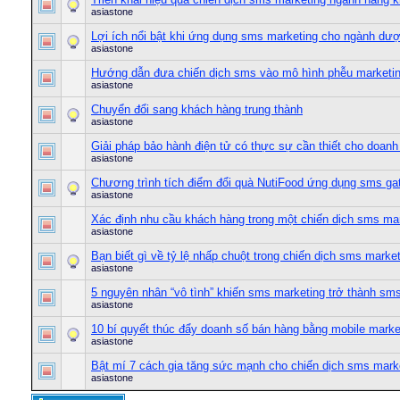
asiastone
Lợi ích nổi bật khi ứng dụng sms marketing cho ngành dư
asiastone
Hướng dẫn đưa chiến dịch sms vào mô hình phễu marketin
asiastone
Chuyển đổi sang khách hàng trung thành
asiastone
Giải pháp bảo hành điện tử có thực sự cần thiết cho doanh
asiastone
Chương trình tích điểm đổi quà NutiFood ứng dụng sms g
asiastone
Xác định nhu cầu khách hàng trong một chiến dịch sms ma
asiastone
Bạn biết gì về tỷ lệ nhấp chuột trong chiến dịch sms marke
asiastone
5 nguyên nhân “vô tình” khiến sms marketing trở thành s
asiastone
10 bí quyết thúc đẩy doanh số bán hàng bằng mobile marke
asiastone
Bật mí 7 cách gia tăng sức mạnh cho chiến dịch sms mark
asiastone