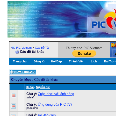
PIC Vietnam
>
Các Đề Tài
Tài trợ cho PIC Vietnam
Các đề tài khác
Trang chủ
Đăng Kí
Hỏi/Ðáp
Thành Viên
Lịch
Bài Tron
Chuyên Mục
: Các đề tài khác
Ðề tài
/
Người gửi
Chú ý:
Cuộc chơi với ánh sáng
falleaf
Chú ý:
Ứng dụng của PIC ???
poseidon
Chú ý:
Xe đạp điện