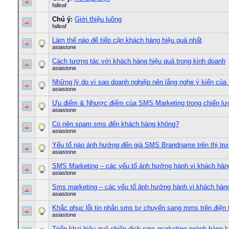
falleaf
Chú ý:
Giới thiệu luồng
falleaf
Làm thế nào để tiếp cận khách hàng hiệu quả nhất
asiastone
Cách tương tác với khách hàng hiệu quả trong kinh doanh
asiastone
Những lý do vì sao doanh nghiệp nên lắng nghe ý kiến của
asiastone
Ưu điểm & Nhược điểm của SMS Marketing trong chiến lược
asiastone
Có nên spam sms đến khách hàng không?
asiastone
Yếu tố nào ảnh hưởng đến giá SMS Brandname trên thị tr
asiastone
SMS Marketing – các yếu tố ảnh hưởng hành vi khách hàn
asiastone
Sms marketing – các yếu tố ảnh hưởng hành vi khách hàn
asiastone
Khắc phục lỗi tin nhắn sms tự chuyển sang mms trên điện 
asiastone
Triển khai hiệu quả chiến dịch sms marketing ngành hàng 