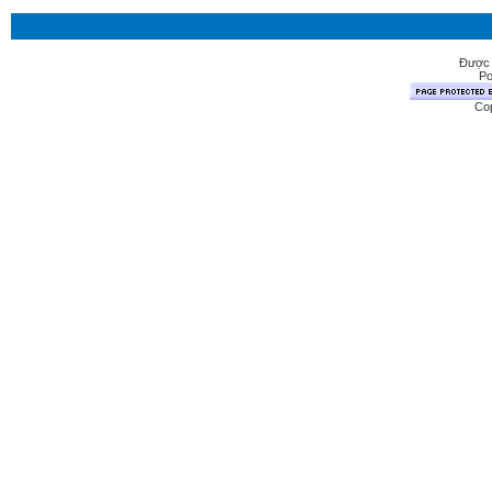
Được 
Po
Cop