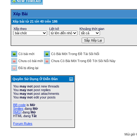
Xếp Bài
Xếp bài từ 21 tới 40 trên 186
Xếp theo
Liệt kê
Khoảng thời gian
Có bài mới
Có Bài Mới Trong Ðề Tài Sôi Nổi
Chưa có bài mới
Chưa Có Bài Mới Trong Ðề Tới Sôi Nổi Này
Ðã bị đóng lại
Quyền Sử Dụng Ở Diễn Ðàn
You
may not
post new threads
You
may not
post replies
You
may not
post attachments
You
may not
edit your posts
BB code
is
Mở
Smilies
đang
Mở
[IMG]
đang
Mở
HTML đang
Tắt
Forum Rules
Múi giờ 