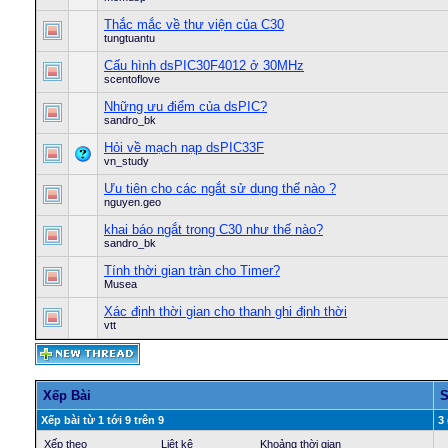
Thắc mắc về thư viện của C30
tungtuantu
Cấu hình dsPIC30F4012 ở 30MHz
scentoflove
Những ưu điểm của dsPIC?
sandro_bk
Hỏi về mạch nạp dsPIC33F
vn_study
Ưu tiên cho các ngắt sử dụng thế nào ?
nguyen.geo
khai báo ngắt trong C30 như thế nào?
sandro_bk
Tính thời gian tràn cho Timer?
Musea
Xác định thời gian cho thanh ghi định thời
vtt
Xếp Bài
S
Xếp bài từ 1 tới 9 trên 9
3
Xếp theo
Liệt kê
Khoảng thời gian