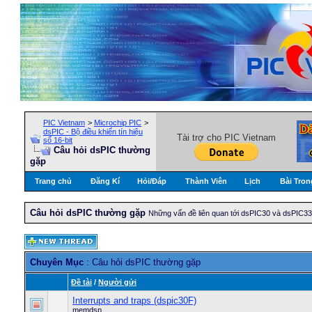
PIC Vietnam
>
Microchip PIC
>
dsPIC - Bộ điều khiển tín hiệu
Tài trợ cho PIC Vietnam
số 16-bit
Câu hỏi dsPIC thường
gặp
Trang chủ
Đăng Kí
Hỏi/Ðáp
Thành Viên
Lịch
Bài Tron
Câu hỏi dsPIC thường gặp
Những vấn đề liên quan tới dsPIC30 và dsPIC3
Chuyên Mục
: Câu hỏi dsPIC thường gặp
Ðề tài
/
Người gửi
Interrupts and traps (dspic30F)
memdsp