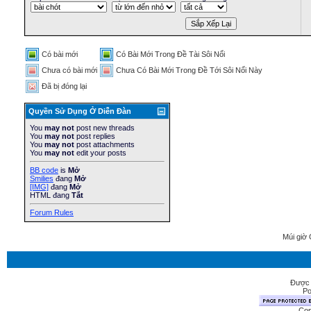
Có bài mới
Có Bài Mới Trong Ðề Tài Sôi Nổi
Chưa có bài mới
Chưa Có Bài Mới Trong Ðề Tới Sôi Nổi Này
Ðã bị đóng lại
Quyền Sử Dụng Ở Diễn Ðàn
You
may not
post new threads
You
may not
post replies
You
may not
post attachments
You
may not
edit your posts
BB code
is
Mở
Smilies
đang
Mở
[IMG]
đang
Mở
HTML đang
Tắt
Forum Rules
Múi giờ 
Được 
Po
Cop