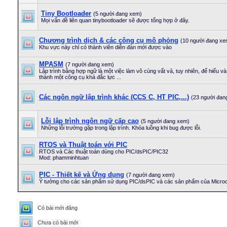
Tiny Bootloader
(5 người đang xem)
Mọi vấn đề liên quan tinybootloader sẽ được tổng hợp ở đây.
Chương trình dịch & các công cụ mô phỏng
(10 người đang xe
Khu vực này chỉ có thành viên diễn đàn mới được vào
MPASM
(7 người đang xem)
Lập trình bằng hợp ngữ là một việc làm vô cùng vất vả, tuy nhiên, để hiểu và 
thành một công cụ khá đắc lực ...
Các ngôn ngữ lập trình khác (CCS C, HT PIC,...)
(23 người đan
Lỗi lập trình ngôn ngữ cấp cao
(5 người đang xem)
Những lỗi trường gặp trong lập trình. Khóa luồng khi bug được lỗi.
RTOS và Thuật toán với PIC
RTOS và Các thuật toán dùng cho PIC/dsPIC/PIC32
Mod: phamminhtuan
PIC - Thiết kế và Ứng dụng
(7 người đang xem)
Ý tưởng cho các sản phẩm sử dụng PIC/dsPIC và các sản phẩm của Microc
Có bài mới đăng
Chưa có bài mới