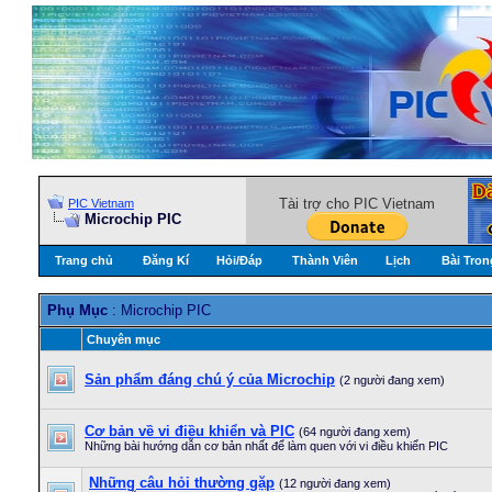
Tài trợ cho PIC Vietnam
PIC Vietnam
Microchip PIC
Trang chủ
Đăng Kí
Hỏi/Ðáp
Thành Viên
Lịch
Bài Tron
Phụ Mục
: Microchip PIC
Chuyên mục
Sản phẩm đáng chú ý của Microchip
(2 người đang xem)
Cơ bản về vi điều khiển và PIC
(64 người đang xem)
Những bài hướng dẫn cơ bản nhất để làm quen với vi điều khiển PIC
Những câu hỏi thường gặp
(12 người đang xem)