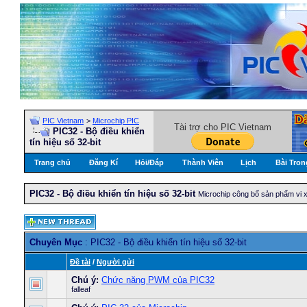
PIC Vietnam
>
Microchip PIC
Tài trợ cho PIC Vietnam
PIC32 - Bộ điều khiển
tín hiệu số 32-bit
Trang chủ
Đăng Kí
Hỏi/Ðáp
Thành Viên
Lịch
Bài Tron
PIC32 - Bộ điều khiển tín hiệu số 32-bit
Microchip công bố sản phẩm vi x
Chuyên Mục
: PIC32 - Bộ điều khiển tín hiệu số 32-bit
Ðề tài
/
Người gửi
Chú ý:
Chức năng PWM của PIC32
falleaf