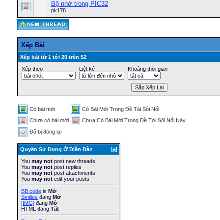
Bộ nhớ trong PIC32
pk178
Xếp Bài
Xếp bài từ 1 tới 20 trên 52
Xếp theo
Liệt kê
Khoảng thời gian
Có bài mới
Có Bài Mới Trong Ðề Tài Sôi Nổi
Chưa có bài mới
Chưa Có Bài Mới Trong Ðề Tới Sôi Nổi Này
Ðã bị đóng lại
Quyền Sử Dụng Ở Diễn Ðàn
You
may not
post new threads
You
may not
post replies
You
may not
post attachments
You
may not
edit your posts
BB code
is
Mở
Smilies
đang
Mở
[IMG]
đang
Mở
HTML đang
Tắt