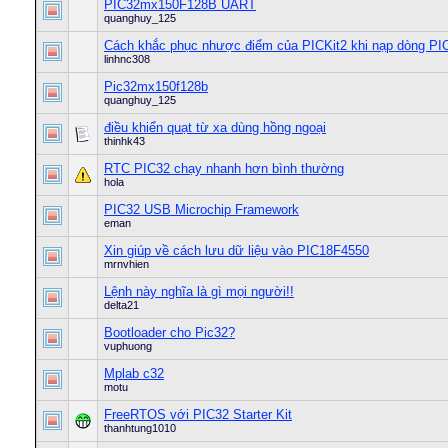
PIC32mx150F128B UART
quanghuy_125
Cách khắc phục nhược điểm của PICKit2 khi nạp dòng PI
linhnc308
Pic32mx150f128b
quanghuy_125
điều khiển quạt từ xa dùng hồng ngoại
thinhk43
RTC PIC32 chạy nhanh hơn bình thường
hola
PIC32 USB Microchip Framework
eman
Xin giúp về cách lưu dữ liệu vào PIC18F4550
mrnvhien
Lệnh này nghĩa là gì mọi người!!
delta21
Bootloader cho Pic32?
vuphuong
Mplab c32
motu
FreeRTOS với PIC32 Starter Kit
thanhtung1010