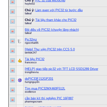
Chú ý:
PIC 32 của Microchip
huybo02
Chú ý:
Làm quen với PIC32 từ bước đầu
falleaf
Chú ý:
Tài liệu tham khảo cho PIC32
falleaf
Đôi điều về PIC32 (chuyện lãng nhách)
falleaf
Pic32mz
ngocnhat95
[Help] Thư viện PIC32 trên CCS 5.0
binhbk247
Tài liệu PIC32
francesco
[HELP] giao tiếp pic32 với TFT LCD SSD1289 Driver
trongthevnu
dsPIC33FJ12GP201
hưngnguyễn
Tìm mua PIC32MX460F512L
exellence
cần bán kít thí nghiệm PIC 16F887
phamngocnam