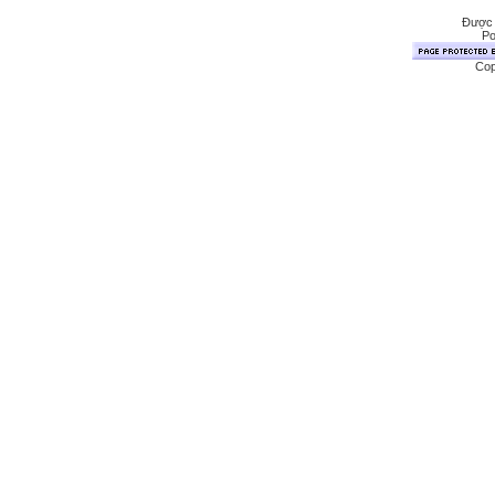
Được 
Po
Cop