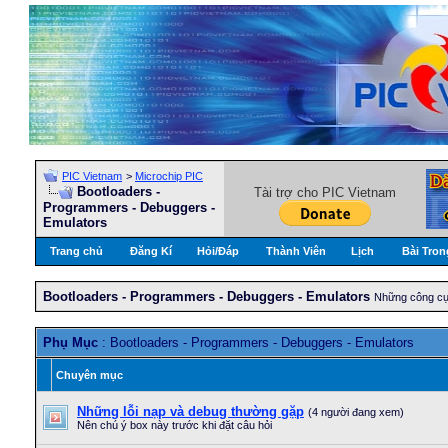
PIC Vietnam
>
Microchip PIC
Bootloaders -
Tài trợ cho PIC Vietnam
Programmers - Debuggers -
Emulators
Trang chủ
Đăng Kí
Hỏi/Ðáp
Thành Viên
Lịch
Bài Tron
Bootloaders - Programmers - Debuggers - Emulators
Những công cụ 
Phụ Mục
: Bootloaders - Programmers - Debuggers - Emulators
Chuyên mục
Những lỗi nạp và debug thường gặp
(4 người đang xem)
Nên chú ý box này trước khi đặt câu hỏi