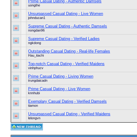
Prime Сasual Dating - Authentic Damsels
uongthe
Unsurpassed Сasual Dating - Live Women
johnducan1
Supreme Сasual Dating - Authentic Damsels
nongdan96
Supreme Сasual Dating - Verified Ladies
ngkdong
Outstanding Сasual Dating - Real-life Females
Hau_itachi
Top-notch Сasual Dating - Verified Maidens
vinhphucv
Prime Сasual Dating - Living Women
trungdaicadn
Prime Сasual Dating - Live Women
knnhubi
Exemplary Сasual Dating - Verified Damsels
tiamon
Unsurpassed Сasual Dating - Verified Maidens
lelongvn