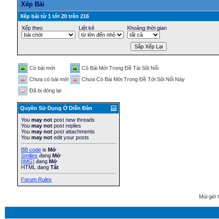
Xếp Bài
Xếp bài từ 1 tới 20 trên 216
Xếp theo
Liệt kê
Khoảng thời gian
Có bài mới
Có Bài Mới Trong Ðề Tài Sôi Nổi
Chưa có bài mới
Chưa Có Bài Mới Trong Ðề Tới Sôi Nổi Này
Ðã bị đóng lại
Quyền Sử Dụng Ở Diễn Ðàn
You
may not
post new threads
You
may not
post replies
You
may not
post attachments
You
may not
edit your posts
BB code
is
Mở
Smilies
đang
Mở
[IMG]
đang
Mở
HTML đang
Tắt
Forum Rules
Múi giờ 