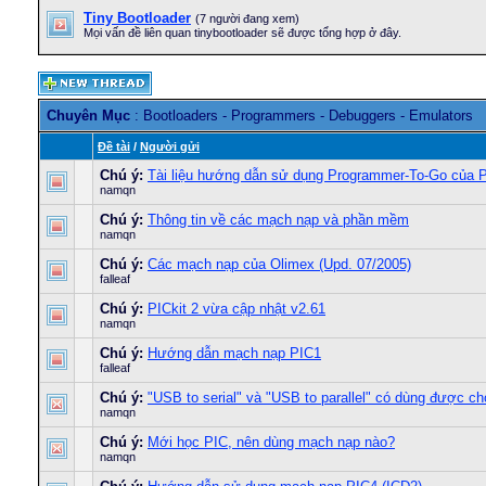
Tiny Bootloader
(7 người đang xem)
Mọi vấn đề liên quan tinybootloader sẽ được tổng hợp ở đây.
Chuyên Mục
: Bootloaders - Programmers - Debuggers - Emulators
Ðề tài
/
Người gửi
Chú ý:
Tài liệu hướng dẫn sử dụng Programmer-To-Go của PIC
namqn
Chú ý:
Thông tin về các mạch nạp và phần mềm
namqn
Chú ý:
Các mạch nạp của Olimex (Upd. 07/2005)
falleaf
Chú ý:
PICkit 2 vừa cập nhật v2.61
namqn
Chú ý:
Hướng dẫn mạch nạp PIC1
falleaf
Chú ý:
"USB to serial" và "USB to parallel" có dùng được 
namqn
Chú ý:
Mới học PIC, nên dùng mạch nạp nào?
namqn