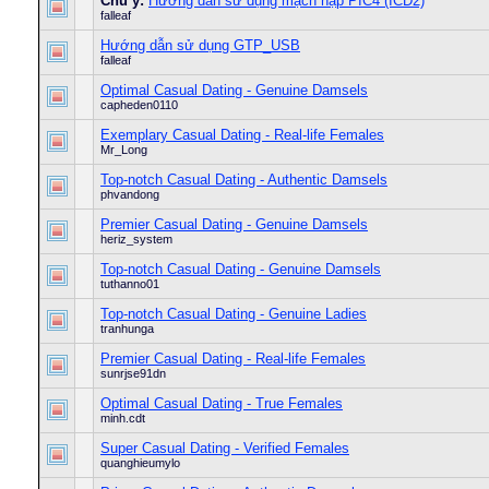
Chú ý:
Hướng dẫn sử dụng mạch nạp PIC4 (ICD2)
falleaf
Hướng dẫn sử dụng GTP_USB
falleaf
Optimal Сasual Dating - Genuine Damsels
capheden0110
Exemplary Сasual Dating - Real-life Females
Mr_Long
Top-notch Сasual Dating - Authentic Damsels
phvandong
Premier Сasual Dating - Genuine Damsels
heriz_system
Top-notch Сasual Dating - Genuine Damsels
tuthanno01
Top-notch Сasual Dating - Genuine Ladies
tranhunga
Premier Сasual Dating - Real-life Females
sunrjse91dn
Optimal Сasual Dating - True Females
minh.cdt
Super Сasual Dating - Verified Females
quanghieumylo