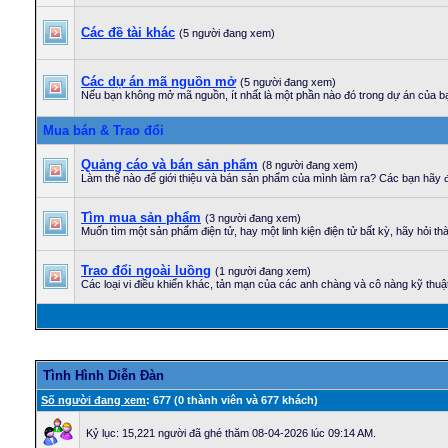
Các đề tài khác
(5 người đang xem)
Các dự án mã nguồn mở
(5 người đang xem)
Nếu bạn không mở mã nguồn, ít nhất là một phần nào đó trong dự án của bạ
Mua bán & Trao đổi
Quảng cáo và bán sản phẩm
(8 người đang xem)
Làm thế nào để giới thiệu và bán sản phẩm của mình làm ra? Các bạn hãy đ
Tìm mua sản phẩm
(3 người đang xem)
Muốn tìm một sản phẩm điện tử, hay một linh kiện điện tử bất kỳ, hãy hỏi th
Trao đổi ngoài luồng
(1 người đang xem)
Các loại vi điều khiển khác, tản mạn của các anh chàng và cô nàng kỹ thuật 
Tình Hình Diễn Ðàn
Số người đang xem
: 677 (0 thành viên và 677 khách)
Kỷ lục: 15,221 người đã ghé thăm 08-04-2026 lúc 09:14 AM.