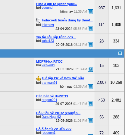
Find a girl to ignite your...
bởi
vccgnd
937
1,631
hôm nay
11:35 AM
Inducook tuyển dụng kỹ thuật...
114
1,808
bởi
thiemdvt
23-04-2024
05:56 PM
xin tài liệu lập trình ccs...
bởi
letho123
28
334
20-05-2016
05:11 PM
MCP794xx RTCC
bởi
vietworld
15
103
21-02-2026
02:13 AM
Giả lập Pic và hơn thế nữa
2,007
10,268
bởi
trantoan91
hôm nay
02:38 AM
Căn bản về dsPIC33
bởi
eragon221
460
2,481
29-07-2026
01:47 PM
Đôi điều về PIC32 (chuyện...
bởi
DangNgan92
56
288
12-05-2026
11:01 PM
Bộ ổ áp tử 2V đến 22V
bởi
robocon1
72
409