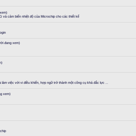
 xem)
và cảm biến nhiệt độ của Microchip cho các thiết kế
login
ười đang xem)
m)
 làm việc với vi điều khiển, hợp ngữ trở thành một công cụ khá đắc lực ...
ng xem)
chip