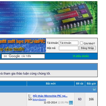
Tài khoản
Ghi Nhớ?
Mật mã
Vi điều khiển
và tham gia thảo luận cùng chúng tôi.
Bài mới
Ðề tài
Bài gửi
Hội thảo Microchip PIC tại...
60
166
bởi
lequyduong
11-03-2014
12:05 PM