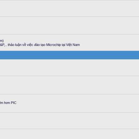
em)
P,.. thảo luận về việc đào tạo Microchip tại Việt Nam
lớn hơn PIC