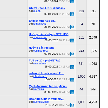
01-10-2024
03:56 PM
Ghi và đọc EEPROM ngoài...
bởi
ducop
118
535
02-04-2020
01:22 PM
English tutorials on...
bởi
tuthanno01
54
291
23-04-2026
02:39 PM
Hướng dẫn sử dụng GTP_USB
bởi
supperchon
281
2,349
02-08-2026
10:35 AM
Hướng dẫn Proteus
bởi
optimustrolai
243
1,555
02-08-2026
12:55 PM
TUT ve I2C ( pic16f877a )
bởi
tranvuthang
311
1,018
25-07-2026
03:13 AM
redwood hotel casino 171...
bởi
johnducan1
1,000
4,817
16-06-2022
12:29 PM
Mạch đo lường tần số , điện...
bởi
woreirsis
44
249
06-02-2015
12:44 PM
Beautiful Girls in your city...
bởi
huongialyhpp
1,000
4,293
24-10-2024
10:58 AM