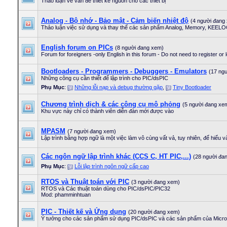
Thảo luận về vấn đề thiết kế nguồn cho các thiết bị
Analog - Bộ nhớ - Bảo mật - Cảm biến nhiệt độ
(4 người đang
Thảo luận việc sử dụng và thay thế các sản phẩm Analog, Memory, KEELOG 
English forum on PICs
(8 người đang xem)
Forum for foreigners -only English in this forum - Do not need to register or 
Bootloaders - Programmers - Debuggers - Emulators
(17 ng
Những công cụ cần thiết để lập trình cho PIC/dsPIC
Phụ Mục
:
Những lỗi nạp và debug thường gặp
,
Tiny Bootloader
Chương trình dịch & các công cụ mô phỏng
(5 người đang xe
Khu vực này chỉ có thành viên diễn đàn mới được vào
MPASM
(7 người đang xem)
Lập trình bằng hợp ngữ là một việc làm vô cùng vất vả, tuy nhiên, để hiểu và
Các ngôn ngữ lập trình khác (CCS C, HT PIC,...)
(28 người đa
Phụ Mục
:
Lỗi lập trình ngôn ngữ cấp cao
RTOS và Thuật toán với PIC
(3 người đang xem)
RTOS và Các thuật toán dùng cho PIC/dsPIC/PIC32
Mod: phamminhtuan
PIC - Thiết kế và Ứng dụng
(20 người đang xem)
Ý tưởng cho các sản phẩm sử dụng PIC/dsPIC và các sản phẩm của Micro