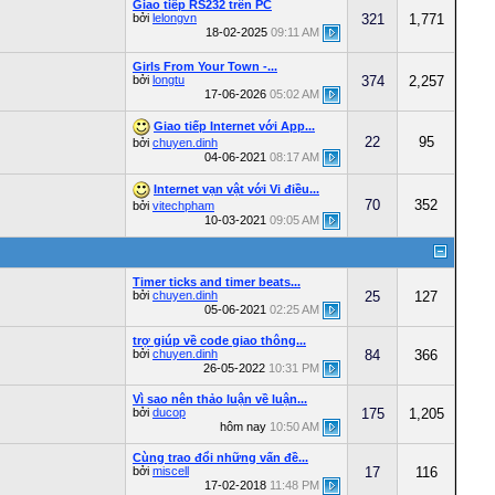
Giao tiếp RS232 trên PC
bởi
lelongvn
321
1,771
18-02-2025
09:11 AM
Girls From Your Town -...
bởi
longtu
374
2,257
17-06-2026
05:02 AM
Giao tiếp Internet với App...
22
95
bởi
chuyen.dinh
04-06-2021
08:17 AM
Internet vạn vật với Vi điều...
70
352
bởi
vitechpham
10-03-2021
09:05 AM
Timer ticks and timer beats...
bởi
chuyen.dinh
25
127
05-06-2021
02:25 AM
trợ giúp về code giao thông...
bởi
chuyen.dinh
84
366
26-05-2022
10:31 PM
Vì sao nên thảo luận về luận...
bởi
ducop
175
1,205
hôm nay
10:50 AM
Cùng trao đổi những vấn đề...
bởi
miscell
17
116
17-02-2018
11:48 PM