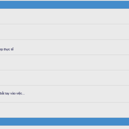
ợp thực tế
ắt tay vào việc...