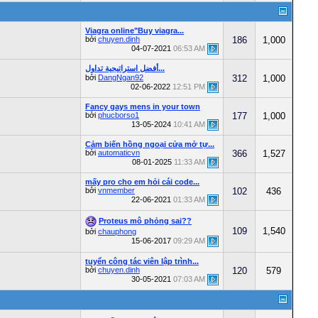
Viagra online"Buy viagra...
bởi
chuyen.dinh
186
1,000
04-07-2021
06:53 AM
أفضل استراتيجية تداول...
bởi
DangNgan92
312
1,000
02-06-2022
12:51 PM
Fancy gays mens in your town
bởi
phucborso1
177
1,000
13-05-2024
10:41 AM
Cảm biến hồng ngoại cửa mở tự...
bởi
automaticvn
366
1,527
08-01-2025
11:33 AM
mấy pro cho em hỏi cái code...
bởi
vnmember
102
436
22-06-2021
01:33 AM
Proteus mô phỏng sai??
109
1,540
bởi
chauphong
15-06-2017
09:29 AM
tuyển công tác viên lập trình...
bởi
chuyen.dinh
120
579
30-05-2021
07:03 AM