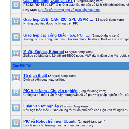
Giao tiếp cổng COM và LPT
(13 người đang xem)
RS232, RS485 và LPT là những giao tiếp cơ bản và kinh điển khi mới học về 
Phụ Mục
:
Câu hỏi thường gặp về giao tiếp máy tính
Giao tiếp USB, CAN, I2C, SPI, USART...
(13 người đang xem)
Những giao tiếp được tích hợp trên PIC
Giao tiếp các cổng khác (ISA, PCI, ...)
(1 người đang xem)
Tương tác các cổng, các bus.. Tại sao chúng ta không thiết kế các card gia
MiWi, Zigbee, Ethernet
(3 người đang xem)
ZigBee có khả năng kết nối tới 65000 node, MiWi dành riêng cho Microchip c
Các Đề Tài
Tổ dịch thuật
(2 người đang xem)
Dịch và biên soạn các tài liệu...
PIC Việt Nam - Chuyên nghiệp
(5 người đang xem)
Chúng ta sẽ thảo luận ở đây nhưng vấn đề về phương pháp nghiên cứu, cách
Luận văn tốt nghiệp
(3 người đang xem)
Nếu bạn thắc mắc vì sao chúng tôi muốn phổ biến các luận văn tốt nghiệp
PIC và Robot trên nền Ubuntu
(1 người đang xem)
Đây là một chủ trương mới mà chúng ta cần chú ý.