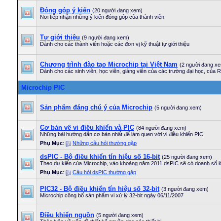
Đóng góp ý kiến
(20 người đang xem)
Nơi tiếp nhận những ý kiến đóng góp của thành viên
Tự giới thiệu
(9 người đang xem)
Dành cho các thành viên hoặc các đơn vị kỹ thuật tự giới thiệu
Chương trình đào tạo Microchip tại Việt Nam
(2 người đang x
Dành cho các sinh viên, học viên, giảng viên của các trường đại học, của R&
Microchip PIC
Sản phẩm đáng chú ý của Microchip
(5 người đang xem)
Cơ bản về vi điều khiển và PIC
(84 người đang xem)
Những bài hướng dẫn cơ bản nhất để làm quen với vi điều khiển PIC
Phụ Mục
:
Những câu hỏi thường gặp
dsPIC - Bộ điều khiển tín hiệu số 16-bit
(25 người đang xem)
Theo dự kiến của Microchip, vào khoảng năm 2011 dsPIC sẽ có doanh số 
Phụ Mục
:
Câu hỏi dsPIC thường gặp
PIC32 - Bộ điều khiển tín hiệu số 32-bit
(3 người đang xem)
Microchip công bố sản phẩm vi xử lý 32-bit ngày 06/11/2007
Điều khiển nguồn
(5 người đang xem)