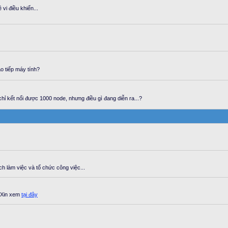
vi điều khiển...
o tiếp máy tính?
hỉ kết nối được 1000 node, nhưng điều gì đang diễn ra...?
 làm việc và tổ chức công việc...
? Xin xem
tại đây