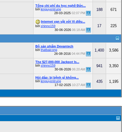
Tổng chi phí du học nghề Đức...
bởi
lenguyentrung
188
671
28-03-2025
02:07 PM
Internet vạn vật với Vi điều...
17
225
bởi
shinno159
30-06-2026
06:18 AM
Bộ sản phẩm Devantech
bởi
thatbaicong
1,400
3,586
26-08-2016
04:44 PM
The $27,000,000 Jackpot Is...
bởi
shinno159
941
3,350
30-06-2026
06:20 AM
Hỏi đáp: bị bệnh gì không...
bởi
lenguyentrung
435
1,195
17-02-2025
10:27 AM