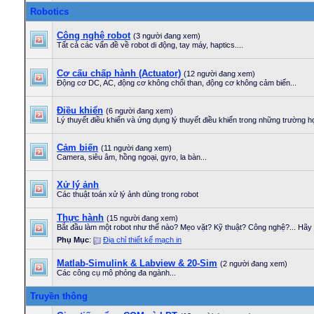
Robotics
Công nghệ robot
(3 người đang xem)
Tất cả các vấn đề về robot di động, tay máy, haptics....
Cơ cấu chấp hành (Actuator)
(12 người đang xem)
Động cơ DC, AC, động cơ không chổi than, động cơ không cảm biến...
Điều khiển
(6 người đang xem)
Lý thuyết điều khiển và ứng dụng lý thuyết điều khiển trong những trường h
Cảm biến
(11 người đang xem)
Camera, siêu âm, hồng ngoại, gyro, la bàn...
Xử lý ảnh
Các thuật toán xử lý ảnh dùng trong robot
Thực hành
(15 người đang xem)
Bắt đầu làm một robot như thế nào? Mẹo vặt? Kỹ thuật? Công nghệ?... Hãy b
Phụ Mục
:
Địa chỉ thiết kế mạch in
Matlab-Simulink & Labview & 20-Sim
(2 người đang xem)
Các công cụ mô phỏng đa ngành...
Truyền thông