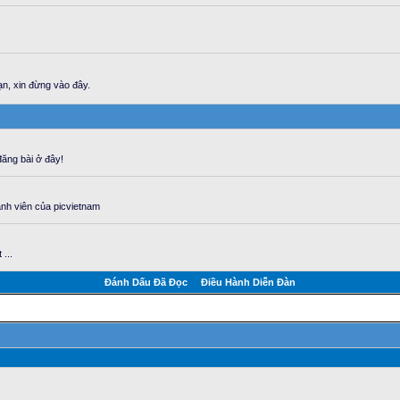
n, xin đừng vào đây.
ăng bài ở đây!
ành viên của picvietnam
...
Ðánh Dấu Ðã Ðọc
Ðiều Hành Diễn Đàn