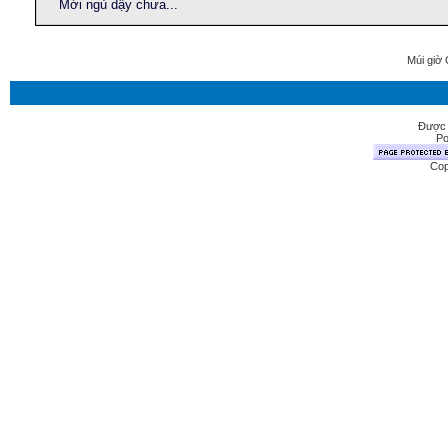
Mới ngủ dậy chưa...
Múi giờ 
Được 
Po
Cop