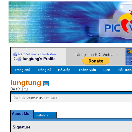
PIC Vietnam
>
Thành Viên
Tài trợ cho PIC Vietnam
lungtung's Profile
Trang chủ
Đăng Kí
Hỏi/Ðáp
Thành Viên
Lịch
Bài Tron
lungtung
Đệ tử 1 túi
Lần cuối:
23-02-2015
11:13 AM
About Me
Statistics
Signature