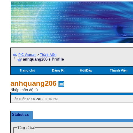
PIC Vietnam
>
Thành Viên
anhquang206's Profile
Trang chủ
Đăng Kí
Hỏi/Ðáp
Thành Viên
anhquang206
Nhập môn đệ tử
Lần cuối:
18-06-2012
11:16 PM
Statistics
Tổng số bai