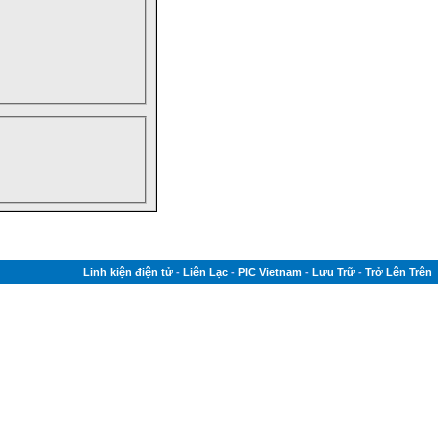
Linh kiện điện tử
-
Liên Lạc
-
PIC Vietnam
-
Lưu Trữ
-
Trở Lên Trên