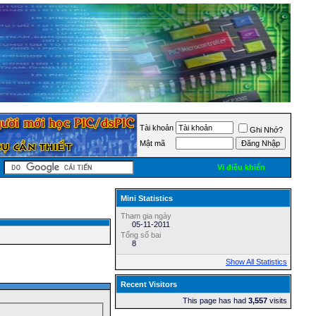
Tài khoản
Ghi Nhớ?
Mật mã
Vi điều khiển
Mini Statistics
Tham gia ngày
05-11-2011
Tổng số bai
8
Show All Statistics
Recent Visitors
This page has had
3,557
visits