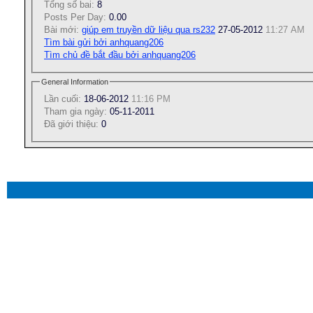
Tổng số bai:
8
Posts Per Day:
0.00
Bài mới:
giúp em truyền dữ liệu qua rs232
27-05-2012
11:27 AM
Tìm bài gửi bởi anhquang206
Tìm chủ đề bắt đầu bởi anhquang206
General Information
Lần cuối:
18-06-2012
11:16 PM
Tham gia ngày:
05-11-2011
Ðã giới thiệu:
0