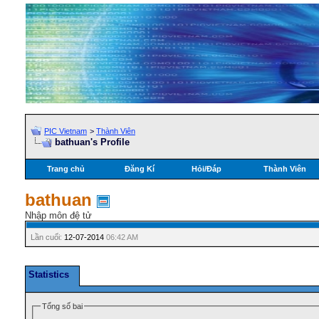
PIC Vietnam
>
Thành Viên
bathuan's Profile
Trang chủ
Đăng Kí
Hỏi/Ðáp
Thành Viên
bathuan
Nhập môn đệ tử
Lần cuối:
12-07-2014
06:42 AM
Statistics
Tổng số bai