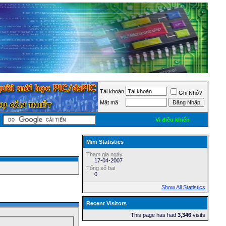
Tài khoản
Ghi Nhớ?
Mật mã
Vi điều khiển
Mini Statistics
Tham gia ngày
17-04-2007
Tổng số bai
0
Show All Statistics
Recent Visitors
This page has had
3,346
visits