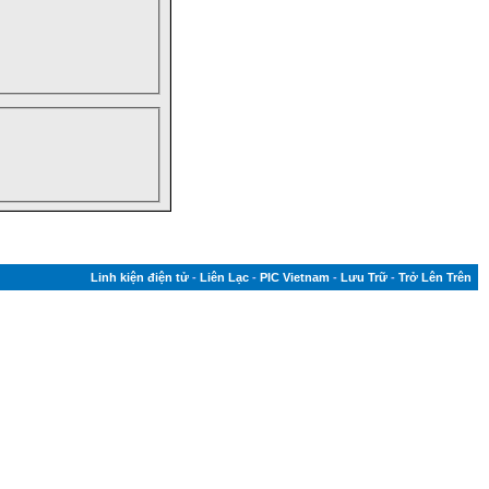
Linh kiện điện tử
-
Liên Lạc
-
PIC Vietnam
-
Lưu Trữ
-
Trở Lên Trên