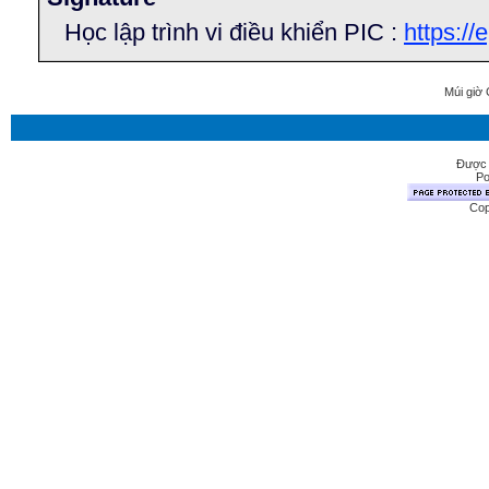
Học lập trình vi điều khiển PIC :
https://
Múi giờ 
Được 
Po
Cop