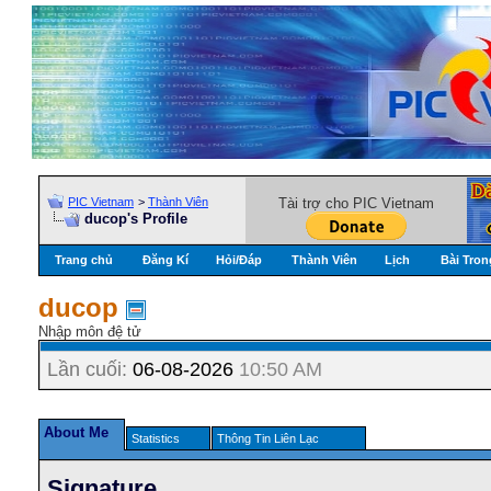
PIC Vietnam
>
Thành Viên
Tài trợ cho PIC Vietnam
ducop's Profile
Trang chủ
Đăng Kí
Hỏi/Ðáp
Thành Viên
Lịch
Bài Tron
ducop
Nhập môn đệ tử
Lần cuối:
06-08-2026
10:50 AM
About Me
Statistics
Thông Tin Liên Lạc
Signature