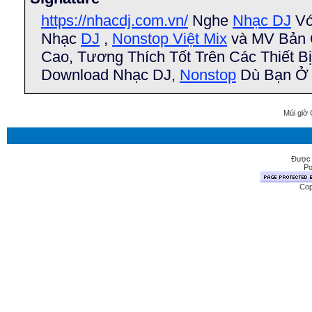
https://nhacdj.com.vn/
Nghe
Nhạc DJ
Vớ
Nhạc
DJ
,
Nonstop Việt Mix
và MV Bản 
Cao, Tương Thích Tốt Trên Các Thiết B
Download Nhạc DJ,
Nonstop
Dù Bạn Ở 
Múi giờ 
Được 
Po
Cop