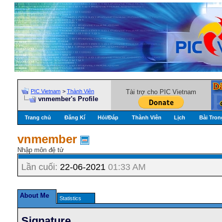
PIC Vietnam
>
Thành Viên
Tài trợ cho PIC Vietnam
vnmember's Profile
Trang chủ
Đăng Kí
Hỏi/Ðáp
Thành Viên
Lịch
Bài Tron
vnmember
Nhập môn đệ tử
Lần cuối:
22-06-2021
01:33 AM
About Me
Statistics
Signature