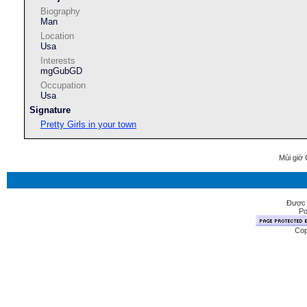
Biography
Man
Location
Usa
Interests
mgGubGD
Occupation
Usa
Signature
Pretty Girls in your town
Múi giờ 
Được 
Po
Cop