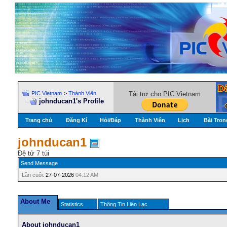
PIC Vietnam
>
Thành Viên
Tài trợ cho PIC Vietnam
johnducan1's Profile
Trang chủ
Đăng Kí
Hỏi/Ðáp
Thành Viên
Lịch
Bài Tron
johnducan1
Đệ tử 7 túi
Send Message
Lần cuối:
27-07-2026
04:12 AM
About Me
Statistics
Thông Tin Liên Lạc
About johnducan1