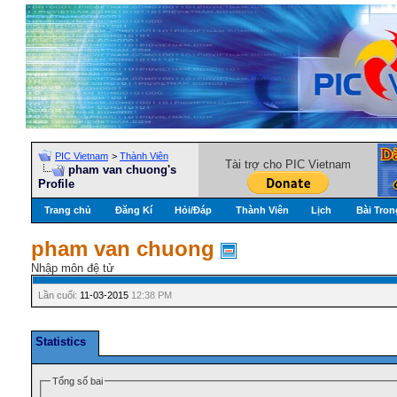
PIC Vietnam
>
Thành Viên
Tài trợ cho PIC Vietnam
pham van chuong's
Profile
Trang chủ
Đăng Kí
Hỏi/Ðáp
Thành Viên
Lịch
Bài Tron
pham van chuong
Nhập môn đệ tử
Lần cuối:
11-03-2015
12:38 PM
Statistics
Tổng số bai