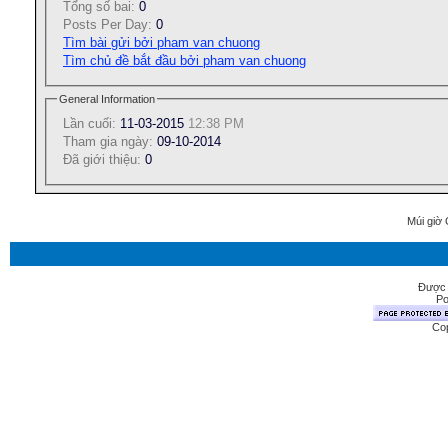
Tổng số bai:
0
Posts Per Day:
0
Tìm bài gửi bởi pham van chuong
Tìm chủ đề bắt đầu bởi pham van chuong
General Information
Lần cuối:
11-03-2015
12:38 PM
Tham gia ngày:
09-10-2014
Ðã giới thiệu:
0
Múi giờ 
Được 
Po
Cop