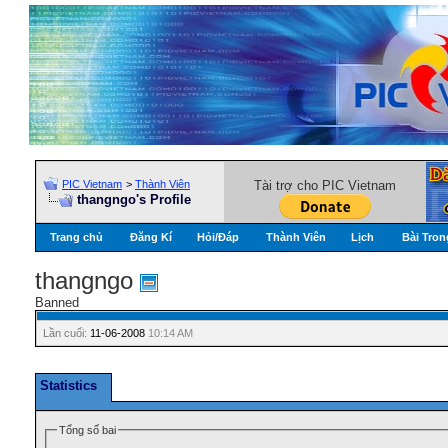
PIC Vietnam
>
Thành Viên
Tài trợ cho PIC Vietnam
thangngo's Profile
Trang chủ
Đăng Kí
Hỏi/Ðáp
Thành Viên
Lịch
Bài Tron
thangngo
Banned
Lần cuối:
11-06-2008
10:14 AM
Statistics
Tổng số bai