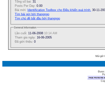
Tổng số bai:
31
Posts Per Day:
0.00
Bài mới:
Identification Toolbox cho Điều khiển quá trình.
30-11-20
Tìm bài gửi bởi thangngo
Tìm chủ đề bắt đầu bởi thangngo
General Information
Lần cuối:
11-06-2008
10:14 AM
Tham gia ngày:
16-06-2005
Ðã giới thiệu:
0
Múi giờ 
Được 
Po
Cop