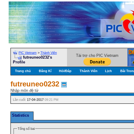
PIC Vietnam
>
Thành Viên
Tài trợ cho PIC Vietnam
futreuneo0232's
Profile
Trang chủ
Đăng Kí
Hỏi/Ðáp
Thành Viên
Lịch
Bài Tron
futreuneo0232
Nhập môn đệ tử
Lần cuối:
17-04-2017
09:21 PM
Statistics
Tổng số bai