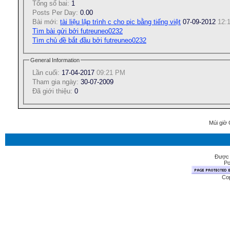
Tổng số bai:
1
Posts Per Day:
0.00
Bài mới:
tài liệu lập trình c cho pic bằng tiếng việt
07-09-2012
12:
Tìm bài gửi bởi futreuneo0232
Tìm chủ đề bắt đầu bởi futreuneo0232
General Information
Lần cuối:
17-04-2017
09:21 PM
Tham gia ngày:
30-07-2009
Ðã giới thiệu:
0
Múi giờ 
Được 
Po
Cop