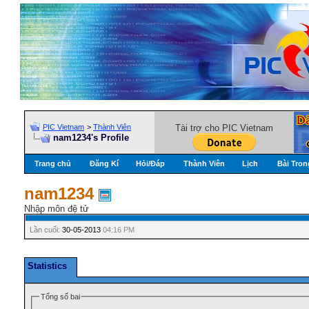
PIC Vietnam
>
Thành Viên
Tài trợ cho PIC Vietnam
nam1234's Profile
Trang chủ
Đăng Kí
Hỏi/Ðáp
Thành Viên
Lịch
Bài Tron
nam1234
Nhập môn đệ tử
Lần cuối:
30-05-2013
04:16 PM
Statistics
Tổng số bai