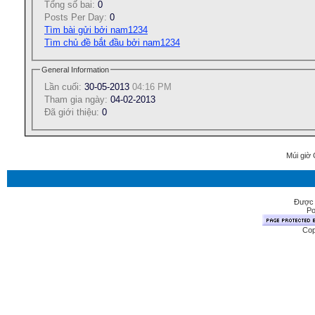
Tổng số bai:
0
Posts Per Day:
0
Tìm bài gửi bởi nam1234
Tìm chủ đề bắt đầu bởi nam1234
General Information
Lần cuối:
30-05-2013
04:16 PM
Tham gia ngày:
04-02-2013
Ðã giới thiệu:
0
Múi giờ 
Được 
Po
Cop