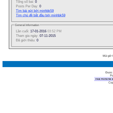
Tổng số bai:
0
Posts Per Day:
0
Tìm bài gửi bởi minhbk59
Tìm chủ đề bắt đầu bởi minhbk59
General Information
Lần cuối:
17-01-2016
03:52 PM
Tham gia ngày:
07-11-2015
Ðã giới thiệu:
0
Múi giờ 
Được 
Po
Cop