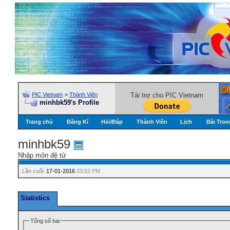
PIC Vietnam
>
Thành Viên
Tài trợ cho PIC Vietnam
minhbk59's Profile
Trang chủ
Đăng Kí
Hỏi/Ðáp
Thành Viên
Lịch
Bài Tron
minhbk59
Nhập môn đệ tử
Lần cuối:
17-01-2016
03:52 PM
Statistics
Tổng số bai