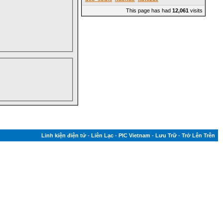
This page has had
12,061
visits
Linh kiện điện tử
-
Liên Lạc
-
PIC Vietnam
-
Lưu Trữ
-
Trở Lên Trên