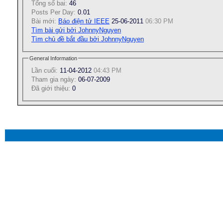
Tổng số bai:
46
Posts Per Day:
0.01
Bài mới:
Báo điện tử IEEE
25-06-2011
06:30 PM
Tìm bài gửi bởi JohnnyNguyen
Tìm chủ đề bắt đầu bởi JohnnyNguyen
General Information
Lần cuối:
11-04-2012
04:43 PM
Tham gia ngày:
06-07-2009
Ðã giới thiệu:
0