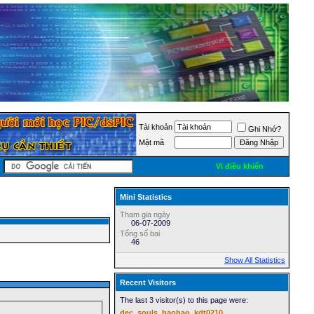
Tài khoản
Ghi Nhớ?
Mật mã
Vi điều khiển
Mini Statistics
Tham gia ngày
06-07-2009
Tổng số bai
46
Show All Statistics
Recent Visitors
The last 3 visitor(s) to this page were:
dec_souls
haohao
kdt0210