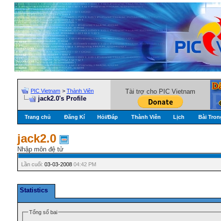
PIC Vietnam
>
Thành Viên
Tài trợ cho PIC Vietnam
jack2.0's Profile
Trang chủ
Đăng Kí
Hỏi/Ðáp
Thành Viên
Lịch
Bài Tron
jack2.0
Nhập môn đệ tử
Lần cuối:
03-03-2008
04:42 PM
Statistics
Tổng số bai